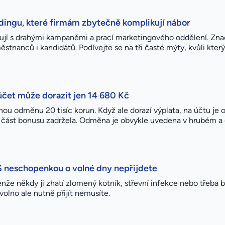
dingu, které firmám zbytečně komplikují nábor
ojují s drahými kampaněmi a prací marketingového oddělení. 
stnanců i kandidátů. Podívejte se na tři časté mýty, kvůli kte
účet může dorazit jen 14 680 Kč
odměnu 20 tisíc korun. Když ale dorazí výplata, na účtu je o 
ást bonusu zadržela. Odměna je obvykle uvedena v hrubém a odv
 neschopenkou o volné dny nepřijdete
že někdy ji zhatí zlomený kotník, střevní infekce nebo třeba bo
olno ale nutně přijít nemusíte.