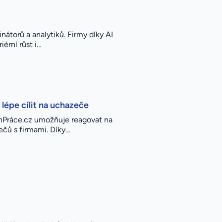
nátorů a analytiků. Firmy díky AI
érní růst i…
 lépe cílit na uchazeče
JenPráce.cz umožňuje reagovat na
ečů s firmami. Díky…