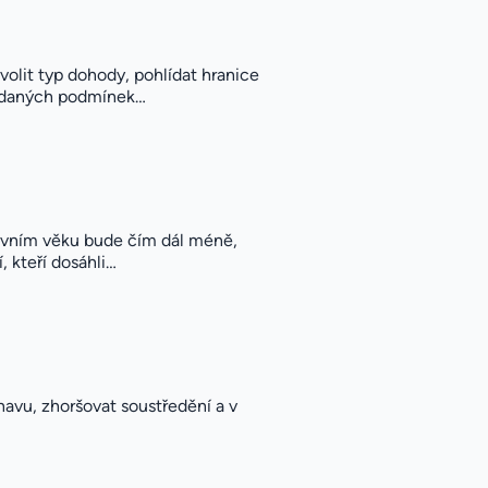
olit typ dohody, pohlídat hranice
ně daných podmínek…
tivním věku bude čím dál méně,
, kteří dosáhli…
navu, zhoršovat soustředění a v