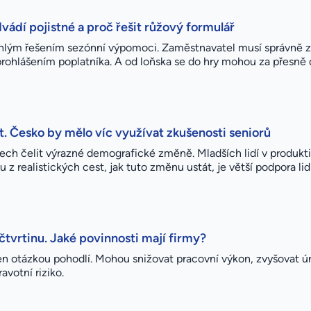
vádí pojistné a proč řešit růžový formulář
ychlým řešením sezónní výpomoci. Zaměstnavatel musí správně zv
s prohlášením poplatníka. A od loňska se do hry mohou za přes
. Česko by mělo víc využívat zkušenosti seniorů
etech čelit výrazné demografické změně. Mladších lidí v produk
z realistických cest, jak tuto změnu ustát, je větší podpora lidí
čtvrtinu. Jaké povinnosti mají firmy?
jen otázkou pohodlí. Mohou snižovat pracovní výkon, zvyšovat ú
votní riziko.