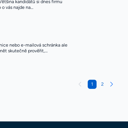
Většina kandidátů si dnes firmu
o o vás najde na…
ice nebo e-mailová schránka ale
dnět skutečně prověřit,…
1
2