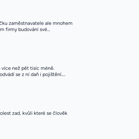
Značku zaměstnavatele ale mnohem
rým firmy budování své…
více než pět tisíc méně.
ádí se z ní daň i pojištění.…
lest zad, kvůli které se člověk