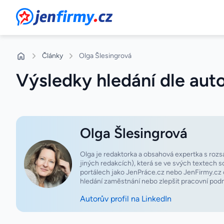
JenFirmy.cz
Články
Olga Šlesingrová
Výsledky hledání
dle aut
Olga Šlesingrová
Olga je redaktorka a obsahová expertka s rozsá
jiných redakcích), která se ve svých textech s
portálech jako JenPráce.cz nebo JenFirmy.cz čt
hledání zaměstnání nebo zlepšit pracovní pod
Autorův profil na LinkedIn