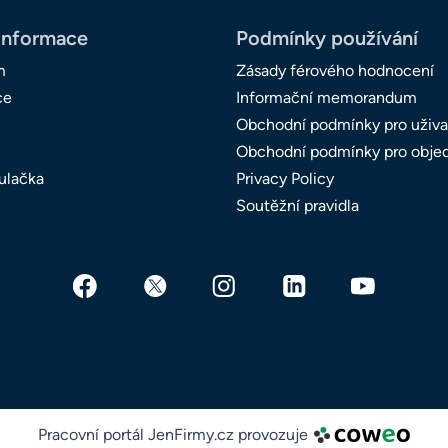
informace
Podmínky používání
m
Zásady férového hodnocení
ce
Informační memorandum
Obchodní podmínky pro uživa
Obchodní podmínky pro obje
ulačka
Privacy Policy
Soutěžní pravidla
Pracovní portál JenFirmy.cz provozuje