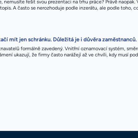
, nemusíte řešit svou prezentaci na trhu práce? Právě naopak. 
otopis. A často se nerozhoduje podle inzerátu, ale podle toho, c
čí mít jen schránku. Důležitá je i důvěra zaměstnanců.
avatelů formálně zavedený. Vnitřní oznamovací systém, směrn
ámení ukazují, že firmy často narážejí až ve chvíli, kdy musí po