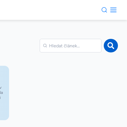
v
Na
i