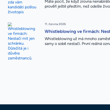
Máte pocit, že když zrovna nenabíráte
prověří ještě předtím, než odešle živ
11. června 2026
Whistleblowing ve firmách: Nesta
Whistleblowing už má mnoho zaměstn
samy o sobě nestačí. První reálná ozn