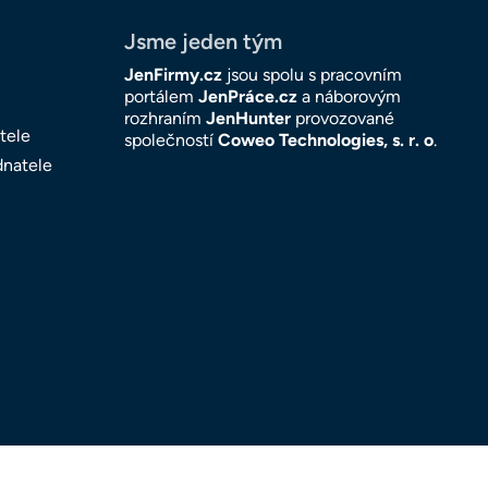
Jsme jeden tým
JenFirmy.cz
jsou spolu s pracovním
portálem
JenPráce.cz
a náborovým
rozhraním
JenHunter
provozované
tele
společností
Coweo Technologies, s. r. o
.
dnatele