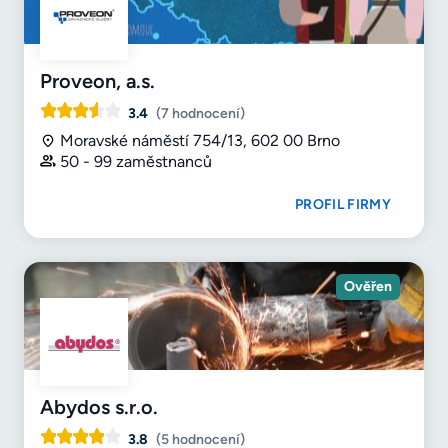
Proveon, a.s.
3.4
(7 hodnocení)
Moravské náměstí 754/13, 602 00 Brno
50 - 99 zaměstnanců
PROFIL FIRMY
Ověřen
Abydos s.r.o.
3.8
(5 hodnocení)