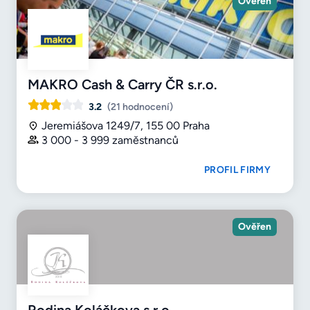
Ověřen
MAKRO Cash & Carry ČR s.r.o.
3.2
(21 hodnocení)
Jeremiášova 1249/7, 155 00 Praha
3 000 - 3 999 zaměstnanců
PROFIL FIRMY
Ověřen
Rodina Koláčkova s.r.o.