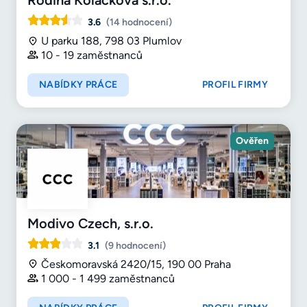
3.6
(14 hodnocení)
U parku 188, 798 03 Plumlov
10 - 19 zaměstnanců
NABÍDKY PRÁCE
PROFIL FIRMY
Ověřen
Modivo Czech, s.r.o.
3.1
(9 hodnocení)
Českomoravská 2420/15, 190 00 Praha
1 000 - 1 499 zaměstnanců