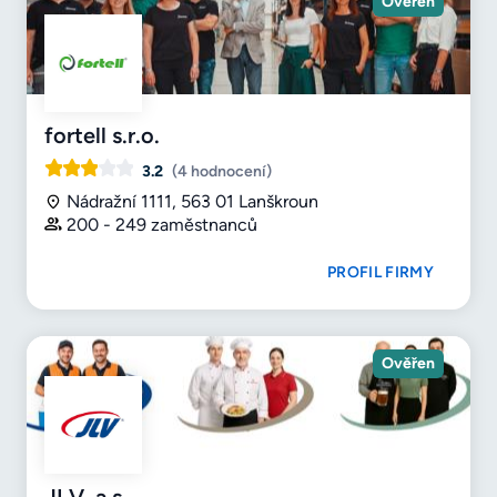
Ověřen
fortell s.r.o.
3.2
(4 hodnocení)
Nádražní 1111, 563 01 Lanškroun
200 - 249 zaměstnanců
PROFIL FIRMY
Ověřen
JLV, a.s.