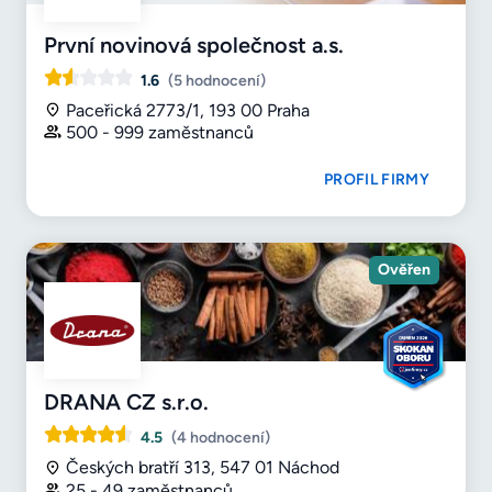
První novinová společnost a.s.
1.6
(5 hodnocení)
Paceřická 2773/1, 193 00 Praha
500 - 999 zaměstnanců
PROFIL FIRMY
Ověřen
DRANA CZ s.r.o.
4.5
(4 hodnocení)
Českých bratří 313, 547 01 Náchod
25 - 49 zaměstnanců