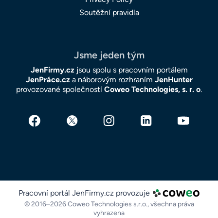
Soutěžní pravidla
Jsme jeden tým
JenFirmy.cz
jsou spolu s pracovním portálem
JenPráce.cz
a náborovým rozhraním
JenHunter
provozované společností
Coweo Technologies, s. r. o
.
Pracovní portál JenFirmy.cz provozuje
© 2016–2026 Coweo Technologies s.r.o.,
všechna práva
vyhrazena