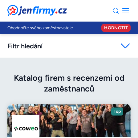
JenFirmy.cz
Ohodnoťte svého zaměstnavatele
HODNOTIT
Filtr hledání
Katalog firem s recenzemi od
zaměstnanců
Top