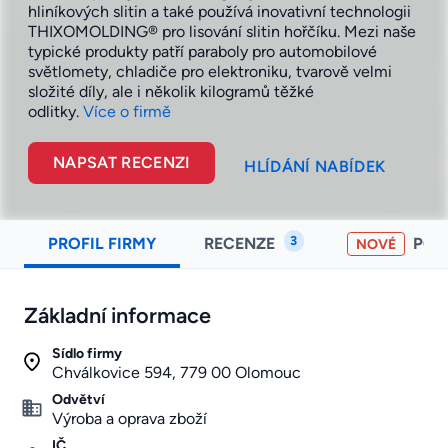
hliníkových slitin a také používá inovativní technologii
THIXOMOLDING® pro lisování slitin hořčíku. Mezi naše
typické produkty patří paraboly pro automobilové
světlomety, chladiče pro elektroniku, tvarově velmi
složité díly, ale i několik kilogramů těžké
odlitky.
Více o firmě
NAPSAT RECENZI
HLÍDÁNÍ NABÍDEK
3
PROFIL FIRMY
RECENZE
PO
NOVÉ
Základní informace
Sídlo firmy
Chválkovice 594, 779 00 Olomouc
Odvětví
Výroba a oprava zboží
IČ