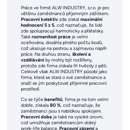
Práce ve firmě ALW INDUSTRY, s.r.o. je pro
většinu zaměstnanců příjemným zážitkem.
Pracovní kolektiv
zde získal
maximální
hodnocení 5 z 5
, což naznačuje, že lidé
zde spolupracují harmonicky a přátelsky.
Také
rozmanitost práce
je velmi
oceňována, dosáhla plného počtu bodů,
což ukazuje na pestrou a zajímavou náplň
práce. Na druhou stranu,
školení a
vzdělávání
by mohly být rozšířeny,
protože zde firma získala tři hvězdy z pěti.
Celkově však ALW INDUSTRY působí jako
firma, která se stará o své zaměstnance a
snaží se jim poskytovat příjemné pracovní
prostředí.
Co se týče
benefitů
, firma je na tom velmi
dobře, získala
80 %
, což naznačuje, že
zaměstnanci jsou s nabídkou spokojeni.
Pracovní doba
je také na vysoké úrovni,
což umožňuje zaměstnancům dobrý
work-life balance.
Pracovní zázemí
a