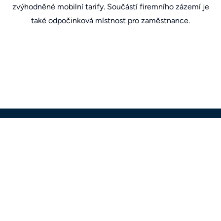
zvýhodněné mobilní tarify. Součástí firemního zázemí je
také odpočinková místnost pro zaměstnance.
O JenFirmy.cz
Proč portál JenFirmy.cz
Kontakty
Prohlášení o přístupnosti
Tiskové zprávy
Transparentní zprávy