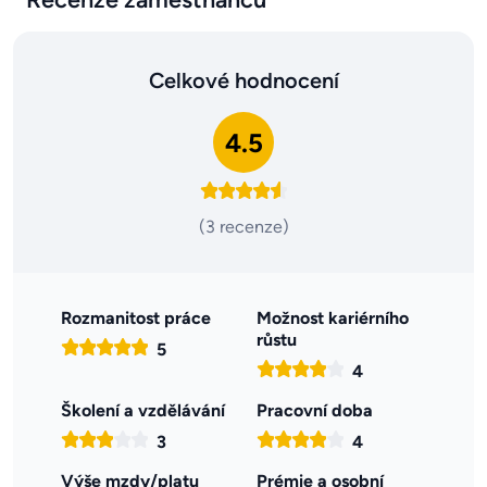
Celkové hodnocení
4.5
(3 recenze)
Rozmanitost práce
Možnost kariérního
růstu
5
4
Školení a vzdělávání
Pracovní doba
3
4
Výše mzdy/platu
Prémie a osobní