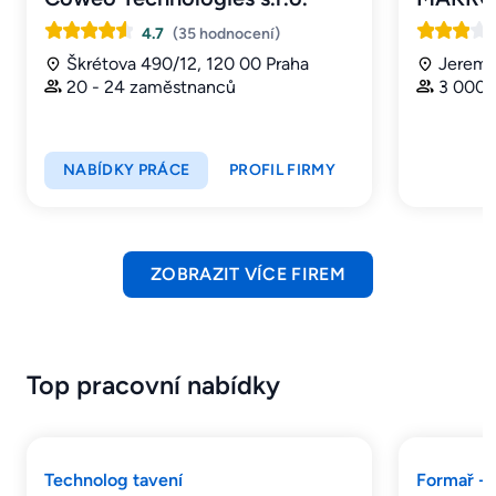
4.7
(35 hodnocení)
Škrétova 490/12, 120 00 Praha
Jeremi
20 - 24 zaměstnanců
3 000 
NABÍDKY PRÁCE
PROFIL FIRMY
ZOBRAZIT VÍCE FIREM
Top pracovní nabídky
Technolog tavení
Formař - 