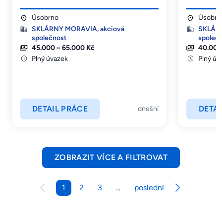
Úsobrno
Úsobrn
SKLÁRNY MORAVIA, akciová
SKLÁRN
společnost
společ
45.000 – 65.000 Kč
40.000
Plný úvazek
Plný úv
DETAIL PRÁCE
DETAI
dnešní
ZOBRAZIT VÍCE A FILTROVAT
1
2
3
...
poslední