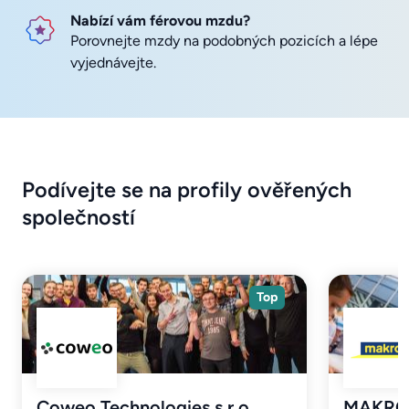
Nabízí vám férovou mzdu?
Porovnejte mzdy na podobných pozicích a lépe
vyjednávejte.
Podívejte se na profily ověřených
společností
Top
Coweo Technologies s.r.o.
MAKRO C