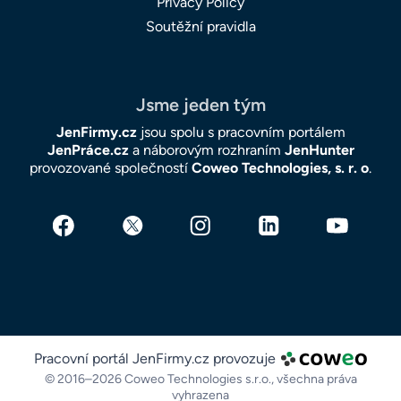
Privacy Policy
Soutěžní pravidla
Jsme jeden tým
JenFirmy.cz
jsou spolu s pracovním portálem
JenPráce.cz
a náborovým rozhraním
JenHunter
provozované společností
Coweo Technologies, s. r. o
.
Pracovní portál JenFirmy.cz provozuje
© 2016–2026 Coweo Technologies s.r.o.,
všechna práva
vyhrazena