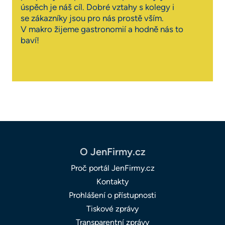
úspěch je náš cíl. Dobré vztahy s kolegy i
se zákazníky jsou pro nás prostě vším.
V makro žijeme gastronomií a hodně nás to
baví!
O JenFirmy.cz
Proč portál JenFirmy.cz
Kontakty
Prohlášení o přístupnosti
Tiskové zprávy
Transparentní zprávy