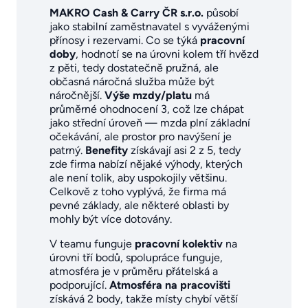
MAKRO Cash & Carry ČR s.r.o.
působí
jako stabilní zaměstnavatel s vyváženými
přínosy i rezervami. Co se týká
pracovní
doby
, hodnotí se na úrovni kolem tří hvězd
z pěti, tedy dostatečně pružná, ale
občasná náročná služba může být
náročnější.
Výše mzdy/platu
má
průměrné ohodnocení 3, což lze chápat
jako střední úroveň — mzda plní základní
očekávání, ale prostor pro navýšení je
patrný.
Benefity
získávají asi 2 z 5, tedy
zde firma nabízí nějaké výhody, kterých
ale není tolik, aby uspokojily většinu.
Celkově z toho vyplývá, že firma má
pevné základy, ale některé oblasti by
mohly být více dotovány.
V teamu funguje
pracovní kolektiv
na
úrovni tří bodů, spolupráce funguje,
atmosféra je v průměru přátelská a
podporující.
Atmosféra na pracovišti
získává 2 body, takže místy chybí větší