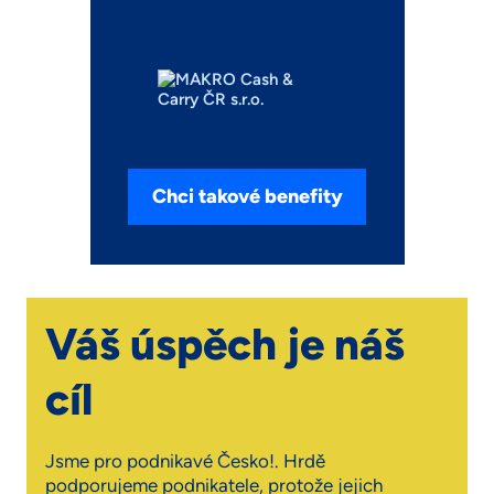
Chci takové benefity
Váš úspěch je náš
cíl
Jsme pro podnikavé Česko!. Hrdě
podporujeme podnikatele, protože jejich