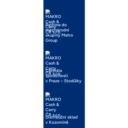
Patříme do
mezinárodní
skupiny Metro
Group
Centrála
společnosti
v Praze – Stodůlky
Distribuční sklad
v Kozomíně