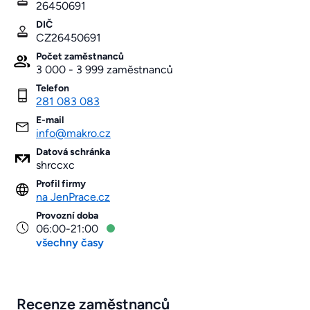
26450691
DIČ
CZ26450691
Počet zaměstnanců
3 000 - 3 999 zaměstnanců
Telefon
281 083 083
E-mail
info@makro.cz
Datová schránka
shrccxc
Profil firmy
na JenPrace.cz
Provozní doba
06:00-21:00
všechny časy
Recenze zaměstnanců