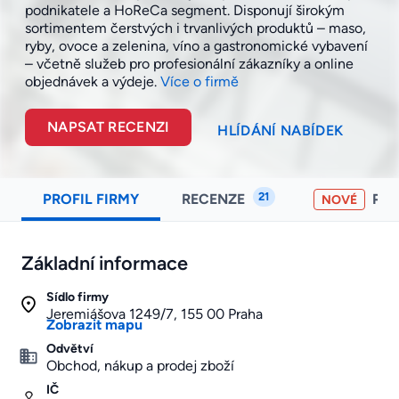
podnikatele a HoReCa segment. Disponují širokým
sortimentem čerstvých i trvanlivých produktů – maso,
ryby, ovoce a zelenina, víno a gastronomické vybavení
– včetně služeb pro profesionální zákazníky a online
objednávek a
výdeje.
Více o firmě
NAPSAT RECENZI
HLÍDÁNÍ NABÍDEK
21
PROFIL FIRMY
RECENZE
PO
NOVÉ
Základní informace
Sídlo firmy
Jeremiášova 1249/7, 155 00 Praha
Zobrazit mapu
Odvětví
Obchod, nákup a prodej zboží
IČ