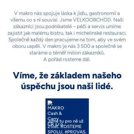
V makro nás spojuje láska k jídlu, gastronomii a
všemu co s ní souvisí. Jsme VELKOOBCHOD. Naši
zákazníci jsou podnikatelé – péči a servis umíme
zajistit jak malému bistru, tak i michelinské restauraci.
Společně každý den pracujeme na tom, aby ve svém
oboru uspěli. V makro je nás 3 500 a společně se
staráme o téměř milion zákazníků.
A pořád rosteme dál.
Víme, že základem našeho
úspěchu jsou naši lidé.
Jsme tu pro ně už
25let. ROSTEME
SPOLU, #PROVAS.