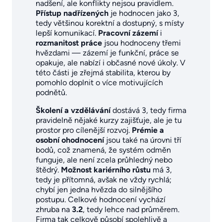
nadšení, ale konflikty nejsou pravidlem.
Přístup nadřízených
je hodnocen jako 3,
tedy většinou korektní a dostupný, s místy
lepší komunikací.
Pracovní zázemí
i
rozmanitost práce
jsou hodnoceny třemi
hvězdami — zázemí je funkční, práce se
opakuje, ale nabízí i občasné nové úkoly. V
této části je zřejmá stabilita, kterou by
pomohlo doplnit o více motivujících
podnětů.
Školení a vzdělávání
dostává 3, tedy firma
pravidelně nějaké kurzy zajišťuje, ale je tu
prostor pro cílenější rozvoj.
Prémie a
osobní ohodnocení
jsou také na úrovni tří
bodů, což znamená, že systém odměn
funguje, ale není zcela průhledný nebo
štědrý.
Možnost kariérního růstu
má 3,
tedy je přítomná, avšak ne vždy rychlá;
chybí jen jedna hvězda do silnějšího
postupu. Celkové hodnocení vychází
zhruba na
3.2
, tedy lehce nad průměrem.
Firma tak celkově působí spolehlivě a