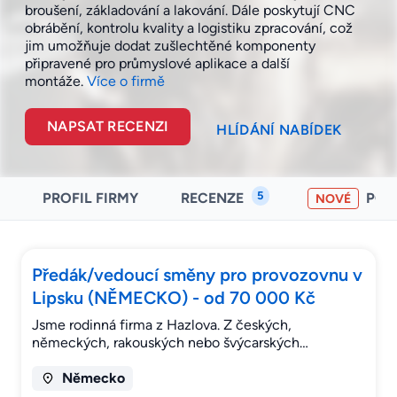
broušení, základování a lakování. Dále poskytují CNC
obrábění, kontrolu kvality a logistiku zpracování, což
jim umožňuje dodat zušlechtěné komponenty
připravené pro průmyslové aplikace a další
montáže.
Více o firmě
NAPSAT RECENZI
HLÍDÁNÍ NABÍDEK
5
PROFIL FIRMY
RECENZE
PO
NOVÉ
Předák/vedoucí směny pro provozovnu v
Lipsku (NĚMECKO) - od 70 000 Kč
Jsme rodinná firma z Hazlova. Z českých,
německých, rakouských nebo švýcarských…
Německo