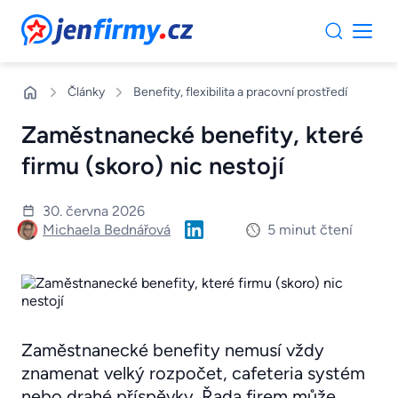
JenFirmy.cz
Články
Benefity, flexibilita a pracovní prostředí
Zaměstnanecké benefity, které
firmu (skoro) nic nestojí
30. června 2026
Michaela Bednářová
5 minut čtení
Zaměstnanecké benefity nemusí vždy
znamenat velký rozpočet, cafeteria systém
nebo drahé příspěvky. Řada firem může