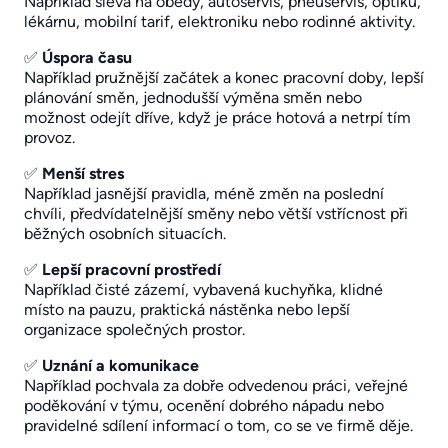
Například sleva na obědy, autoservis, pneuservis, optiku,
lékárnu, mobilní tarif, elektroniku nebo rodinné aktivity.
✅
Úspora času
Například pružnější začátek a konec pracovní doby, lepší
plánování směn, jednodušší výměna směn nebo
možnost odejít dříve, když je práce hotová a netrpí tím
provoz.
✅
Menší stres
Například jasnější pravidla, méně změn na poslední
chvíli, předvídatelnější směny nebo větší vstřícnost při
běžných osobních situacích.
✅
Lepší pracovní prostředí
Například čisté zázemí, vybavená kuchyňka, klidné
místo na pauzu, praktická nástěnka nebo lepší
organizace společných prostor.
✅
Uznání a komunikace
Například pochvala za dobře odvedenou práci, veřejné
poděkování v týmu, ocenění dobrého nápadu nebo
pravidelné sdílení informací o tom, co se ve firmě děje.