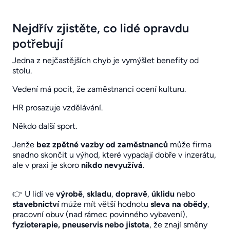
Nejdřív zjistěte, co lidé opravdu
potřebují
Jedna z nejčastějších chyb je vymýšlet benefity od
stolu.
Vedení má pocit, že zaměstnanci ocení kulturu.
HR prosazuje vzdělávání.
Někdo další sport.
Jenže
bez zpětné vazby od zaměstnanců
může firma
snadno skončit u výhod, které vypadají dobře v inzerátu,
ale v praxi je skoro
nikdo nevyužívá
.
👉 U lidí ve
výrobě
,
skladu
,
dopravě
,
úklidu
nebo
stavebnictví
může mít větší hodnotu
sleva na obědy
,
pracovní obuv (nad rámec povinného vybavení),
fyzioterapie, pneuservis nebo jistota
, že znají směny