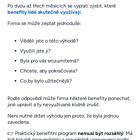
Po dvou až třech měsících se vyplatí zjistit, které
benefity lidé skutečně využívají
.
Firma se může zeptat jednoduše:
Věděli jste o této výhodě?
Využili jste ji?
Byla pro vás srozumitelná?
Chcete, aby pokračovala?
Co by bylo užitečnější?
Podle odpovědí může firma některé benefity ponechat,
jiné upravit a ty nevyužívané klidně zrušit.
Není nutné držet výhodu jen proto, že byla jednou
zavedena.
👉 Praktický benefitní program
nemusí být rozsáhlý
. Má
být hlavně srozumitelný a pravidelně upravovaný podle