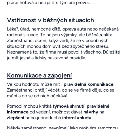
práce hotová a netrpí tím tým ani provoz.
Vstřícnost v běžných situacích
Lékař, úřad, nemocné dítě, oprava auta nebo nečekaná
rodinná situace. To nejsou výjimky, ale běžná realita.
Zaměstnanci ocení, když vědí, že se v podobných
situacích mohou domluvit bez zbytečného stresu.
Neznamená to, že firma musí povolit všechno. Důležité
je mít jasná a lidsky nastavená pravidla.
Komunikace a zapojení
Velkou hodnotu může mít i
pravidelná komunikace
.
Zaměstnanci chtějí vědět, co se ve firmě děje, co se
mění a co se od nich očekává.
Pomoci mohou krátká
týmová shrnutí
,
pravidelné
informace
od vedení, možnost dávat
návrhy
na
zlepšení
nebo jednoduchá
interní
anketa
.
Někdy zaměstnanci nevnímají jako problém samotnou