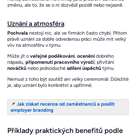
změnu, ale to, že se o ní dozvědí pozdě nebo nejasně.
Uznání a atmosféra
Pochvala
nestojí nic, ale ve firmách často chybí. Přitom
právě uznání za dobře odvedenou práci může mít velký
vliv na atmosféru v týmu.
Může jít o
veřejné poděkování
,
ocenění
dobrého
nápadu,
připomenutí pracovního výročí
, přivítání
nováčků
nebo jednoduché
sdílení
úspěchů
týmu.
Nemusí z toho být soutěž ani velký ceremoniál. Důležité
je, aby uznání bylo konkrétní a upřímné.
📌 J
ak získat recenze od zaměstnanců a posílit
employer branding
Příklady praktických benefitů podle