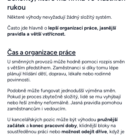
rukou
Některé výhody nevyžadují žádný složitý systém.
Často jde hlavně o
lepší organizaci práce, jasnější
pravidla a větší vstřícnost.
Čas a organizace práce
U směnných provozů může hodně pomoci rozpis směn
s větším předstihem. Zaměstnanci si díky tomu lépe
plánují hlídání dětí, dopravu, lékaře nebo rodinné
povinnosti.
Podobně může fungovat jednodušší výměna směn.
Pokud je proces zbytečně složitý, lidé se mu vyhýbají
nebo řeší změny neformálně. Jasná pravidla pomohou
zaměstnancům i vedoucím.
U kancelářských pozic může být výhodou
pružnější
začátek
a
konec
pracovní doby
, klidnější bloky na
soustředěnou práci nebo
možnost odejít
dříve
, když je