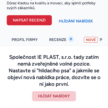
Důraz kladou na kvalitu a inovaci, aby splnili potřeby
svých zákazníků.
NAPSAT RECENZI
HLÍDÁNÍ NABÍDEK
0
PROFIL FIRMY
RECENZE
PO
NOVÉ
Společnost IE PLAST, s.r.o. tady zatím
nemá zveřejněné volné pozice.
Nastavte si "hlídacího psa" a jakmile se
objeví nová nabídka práce, dozvíte se o
ní jako první.
HLÍDAT NABÍDKY