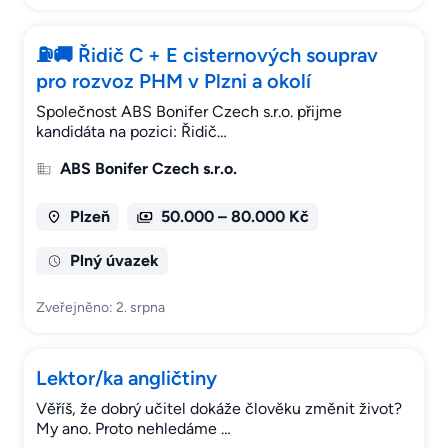
⛽🚚 Řidič C + E cisternových souprav
pro rozvoz PHM v Plzni a okolí
Společnost ABS Bonifer Czech s.r.o. přijme
kandidáta na pozici: Řidič…
ABS Bonifer Czech s.r.o.
Plzeň
50.000 – 80.000 Kč
Plný úvazek
Zveřejněno: 2. srpna
Lektor/ka angličtiny
Věříš, že dobrý učitel dokáže člověku změnit život?
My ano. Proto nehledáme …