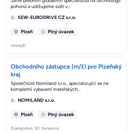
Jsme předním globálním specialistou na technologii
pohonů a udržujeme svět v…
SEW-EURODRIVE CZ s.r.o.
Plzeň
Plný úvazek
včerejší
Obchodního zástupce (m/ž) pro Plzeňský
kraj
Společnost Nomiland s.r.o., specializující se na
kompletní vybavení mateřských…
NOMILAND s.r.o.
Plzeň
Plný úvazek
Zveřejněno: 30. července