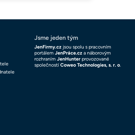
Jsme jeden tým
JenFirmy.cz
jsou spolu s pracovním
portálem
JenPráce.cz
a náborovým
rozhraním
JenHunter
provozované
tele
společností
Coweo Technologies, s. r. o
.
dnatele