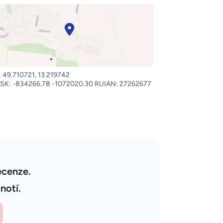
 49.710721, 13.219742
SK: -834266.78 -1072020.30 RUIAN: 27262677
ecenze.
notí.