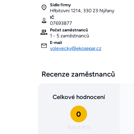
Sídlo firmy
Hřbitovní 1214, 330 23 Nýřany
IČ
07693877
Počet zaměstnanců
1 - 5 zaměstnanců
E-mail
volevecky@ekosepar.cz
Recenze zaměstnanců
Celkové hodnocení
0