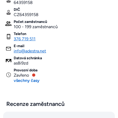
64359158
DIČ
CZ64359158
Počet zaměstnanců
100 - 199 zaměstnanců
Telefon
376 719 511
E-mail
info@adestra.net
Datová schránka
as8i9zd
Provozní doba
Zavřeno
všechny časy
Recenze zaměstnanců