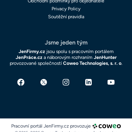
Obchodní podmínky pro objednatele
Privacy Policy
Soutěžní pravidla
Jsme jeden tým
JenFirmy.cz
jsou spolu s pracovním portálem
JenPráce.cz
a náborovým rozhraním
JenHunter
provozované společností
Coweo Technologies, s. r. o
.
Pracovní portál JenFirmy.cz provozuje