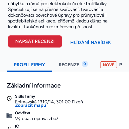
nábytku a rámů pro elektrokola či elektrotříkolky.
Specializují se na přesné svařování, tvarování a
dokončovací povrchové úpravy pro průmyslové i
spotřebitelské aplikace, přičemž kladou důraz na
kvalitu, funkčnost a rozměrovou přesnost.
NAPSAT RECENZI
HLÍDÁNÍ NABÍDEK
0
PROFIL FIRMY
RECENZE
PO
NOVÉ
Základní informace
Sídlo firmy
Folmavská 1310/14, 301 00 Plzeň
Zobrazit mapu
Odvětví
Výroba a oprava zboží
IČ