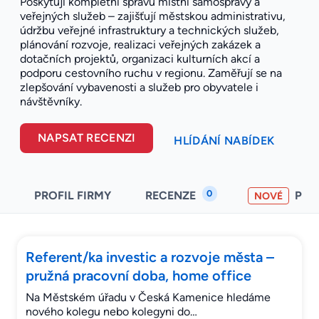
Poskytují kompletní správu místní samosprávy a
veřejných služeb – zajišťují městskou administrativu,
údržbu veřejné infrastruktury a technických služeb,
plánování rozvoje, realizaci veřejných zakázek a
dotačních projektů, organizaci kulturních akcí a
podporu cestovního ruchu v regionu. Zaměřují se na
zlepšování vybavenosti a služeb pro obyvatele i
návštěvníky.
NAPSAT RECENZI
HLÍDÁNÍ NABÍDEK
0
PROFIL FIRMY
RECENZE
PO
NOVÉ
Referent/ka investic a rozvoje města –
pružná pracovní doba, home office
Na Městském úřadu v Česká Kamenice hledáme
nového kolegu nebo kolegyni do…