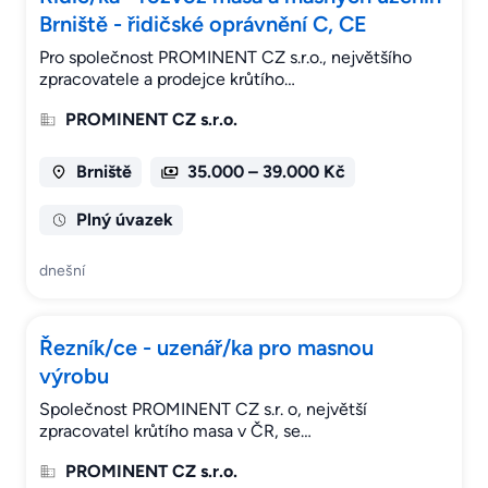
Brniště - řidičské oprávnění C, CE
Pro společnost PROMINENT CZ s.r.o., největšího
zpracovatele a prodejce krůtího…
PROMINENT CZ s.r.o.
Brniště
35.000 – 39.000 Kč
Plný úvazek
dnešní
Řezník/ce - uzenář/ka pro masnou
výrobu
Společnost PROMINENT CZ s.r. o, největší
zpracovatel krůtího masa v ČR, se…
PROMINENT CZ s.r.o.