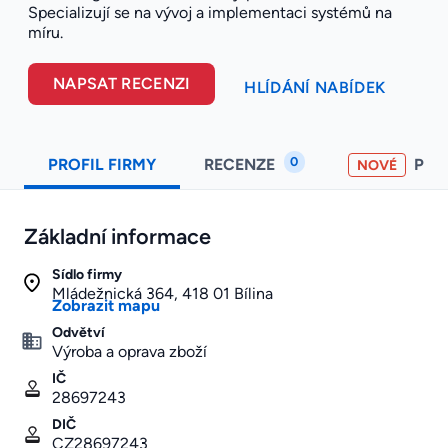
Specializují se na vývoj a implementaci systémů na
míru.
NAPSAT RECENZI
HLÍDÁNÍ NABÍDEK
0
PROFIL FIRMY
RECENZE
PO
NOVÉ
Základní informace
Sídlo firmy
Mládežnická 364, 418 01 Bílina
Zobrazit mapu
Odvětví
Výroba a oprava zboží
IČ
28697243
DIČ
CZ28697243