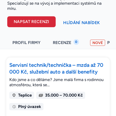
Specializují se na vývoj a implementaci systémů na
míru.
NAPSAT RECENZI
HLÍDÁNÍ NABÍDEK
0
PROFIL FIRMY
RECENZE
PO
NOVÉ
Servisní technik/technička – mzda až 70
000 Kč, služební auto a další benefity
Kdo jsme a co děláme? Jsme malá firma s rodinnou
atmosférou, která se…
Teplice
35.000 – 70.000 Kč
Plný úvazek