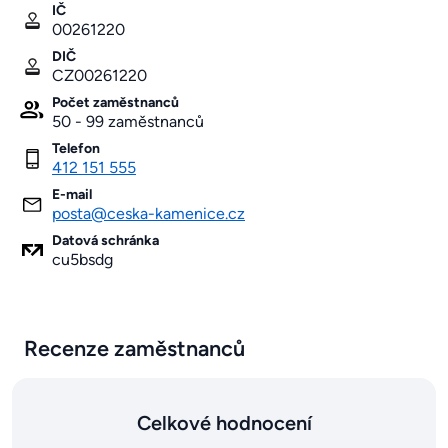
IČ
00261220
DIČ
CZ00261220
Počet zaměstnanců
50 - 99 zaměstnanců
Telefon
412 151 555
E-mail
posta@ceska-kamenice.cz
Datová schránka
cu5bsdg
Recenze zaměstnanců
Celkové hodnocení