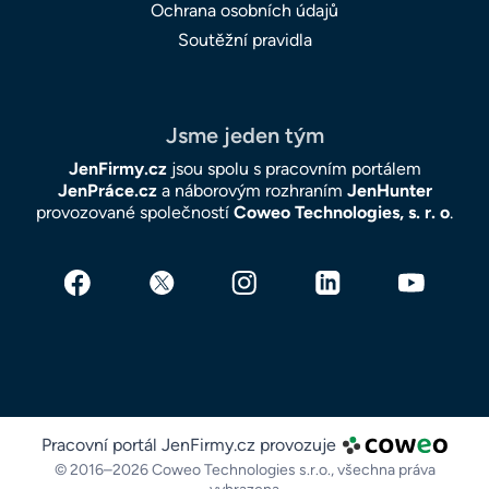
Ochrana osobních údajů
Soutěžní pravidla
Jsme jeden tým
JenFirmy.cz
jsou spolu s pracovním portálem
JenPráce.cz
a náborovým rozhraním
JenHunter
provozované společností
Coweo Technologies, s. r. o
.
Pracovní portál JenFirmy.cz provozuje
© 2016–2026 Coweo Technologies s.r.o.,
všechna práva