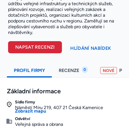
údržbu veřejné infrastruktury a technických služeb,
plánování rozvoje, realizaci veřejných zakázek a
dotačních projektů, organizaci kulturních akcí a
podporu cestovního ruchu v regionu. Zaměřují se na
zlepšování vybavenosti a služeb pro obyvatele i
návštěvníky.
NAPSAT RECENZI
HLÍDÁNÍ NABÍDEK
0
PROFIL FIRMY
RECENZE
PO
NOVÉ
Základní informace
Sídlo firmy
Náměstí Míru 219, 407 21 Česká Kamenice
Zobrazit mapu
Odvětví
Veřejná správa a obrana