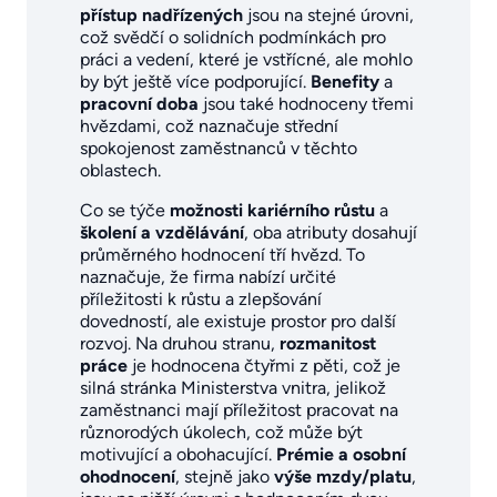
přístup nadřízených
jsou na stejné úrovni,
což svědčí o solidních podmínkách pro
práci a vedení, které je vstřícné, ale mohlo
by být ještě více podporující.
Benefity
a
pracovní doba
jsou také hodnoceny třemi
hvězdami, což naznačuje střední
spokojenost zaměstnanců v těchto
oblastech.
Co se týče
možnosti kariérního růstu
a
školení a vzdělávání
, oba atributy dosahují
průměrného hodnocení tří hvězd. To
naznačuje, že firma nabízí určité
příležitosti k růstu a zlepšování
dovedností, ale existuje prostor pro další
rozvoj. Na druhou stranu,
rozmanitost
práce
je hodnocena čtyřmi z pěti, což je
silná stránka Ministerstva vnitra, jelikož
zaměstnanci mají příležitost pracovat na
různorodých úkolech, což může být
motivující a obohacující.
Prémie a osobní
ohodnocení
, stejně jako
výše mzdy/platu
,