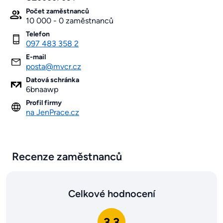
Počet zaměstnanců
10 000 - 0 zaměstnanců
Telefon
097 483 358 2
E-mail
posta@mvcr.cz
Datová schránka
6bnaawp
Profil firmy
na JenPrace.cz
Recenze zaměstnanců
Celkové hodnocení
3.3