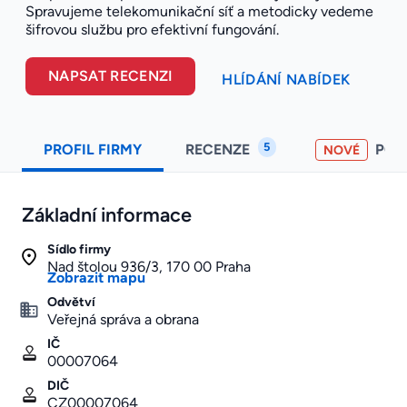
Spravujeme telekomunikační síť a metodicky vedeme
šifrovou službu pro efektivní fungování.
NAPSAT RECENZI
HLÍDÁNÍ NABÍDEK
5
PROFIL FIRMY
RECENZE
PO
NOVÉ
Základní informace
Sídlo firmy
Nad štolou 936/3, 170 00 Praha
Zobrazit mapu
Odvětví
Veřejná správa a obrana
IČ
00007064
DIČ
CZ00007064