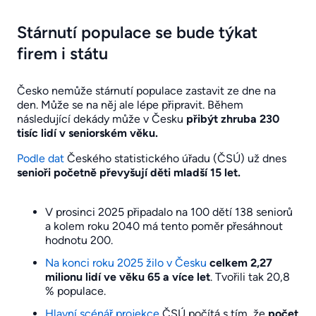
Stárnutí populace se bude týkat
firem i státu
Česko nemůže stárnutí populace zastavit ze dne na
den. Může se na něj ale lépe připravit. Během
následující dekády může v Česku
přibýt zhruba 230
tisíc lidí v seniorském věku.
Podle dat
Českého statistického úřadu (ČSÚ) už dnes
senioři početně převyšují děti mladší 15 let.
V prosinci 2025 připadalo na 100 dětí 138 seniorů
a kolem roku 2040 má tento poměr přesáhnout
hodnotu 200.
Na konci roku 2025 žilo v Česku
celkem 2,27
milionu lidí ve věku 65 a více let
. Tvořili tak 20,8
% populace.
Hlavní scénář projekce
ČSÚ počítá s tím, že
počet