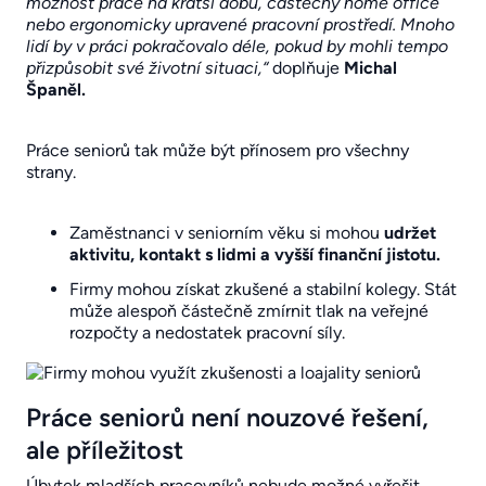
možnost práce na kratší dobu, částečný home office
nebo ergonomicky upravené pracovní prostředí. Mnoho
lidí by v práci pokračovalo déle, pokud by mohli tempo
přizpůsobit své životní situaci,“
doplňuje
Michal
Španěl.
Práce seniorů tak může být přínosem pro všechny
strany.
Zaměstnanci v seniorním věku si mohou
udržet
aktivitu, kontakt s lidmi a vyšší finanční jistotu.
Firmy mohou získat zkušené a stabilní kolegy. Stát
může alespoň částečně zmírnit tlak na veřejné
rozpočty a nedostatek pracovní síly.
Práce seniorů není nouzové řešení,
ale příležitost
Úbytek mladších pracovníků nebude možné vyřešit