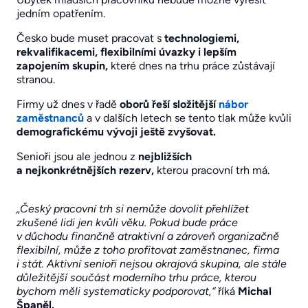
jedním opatřením.
Česko bude muset pracovat s
technologiemi,
rekvalifikacemi, flexibilními úvazky i lepším
zapojením skupin,
které dnes na trhu práce zůstávají
stranou.
Firmy už dnes v řadě
oborů řeší složitější
nábor
zaměstnanců
a v dalších letech se tento tlak může kvůli
demografickému vývoji ještě zvyšovat.
Senioři jsou ale jednou z
nejbližších
a nejkonkrétnějších rezerv,
kterou pracovní trh má.
„Český pracovní trh si nemůže dovolit přehlížet
zkušené lidi jen kvůli věku. Pokud bude práce
v důchodu finančně atraktivní a zároveň organizačně
flexibilní, může z toho profitovat zaměstnanec, firma
i stát. Aktivní senioři nejsou okrajová skupina, ale stále
důležitější součást moderního trhu práce, kterou
bychom měli systematicky podporovat,“
říká
Michal
Španěl.