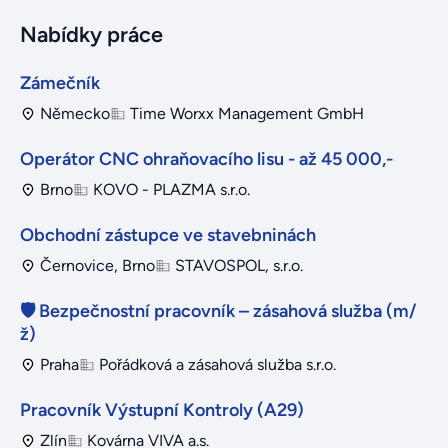
Nabídky práce
Zámečník
Německo
Time Worxx Management GmbH
Operátor CNC ohraňovacího lisu - až 45 000,-
Brno
KOVO - PLAZMA s.r.o.
Obchodní zástupce ve stavebninách
Černovice, Brno
STAVOSPOL, s.r.o.
🛡️ Bezpečnostní pracovník – zásahová služba (m/
ž)
Praha
Pořádková a zásahová služba s.r.o.
Pracovník Výstupní Kontroly (A29)
Zlín
Kovárna VIVA a.s.