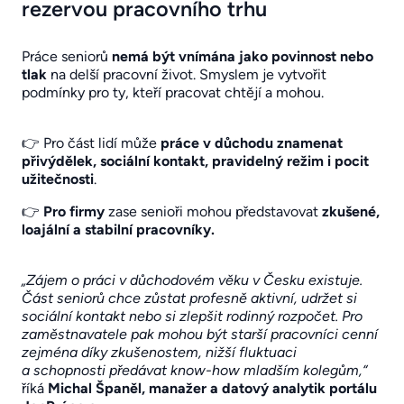
rezervou pracovního trhu
Práce seniorů
nemá být vnímána jako povinnost nebo
tlak
na delší pracovní život. Smyslem je vytvořit
podmínky pro ty, kteří pracovat chtějí a mohou.
👉 Pro část lidí může
práce v důchodu znamenat
přivýdělek, sociální kontakt, pravidelný režim i pocit
užitečnosti
.
👉
Pro firmy
zase senioři mohou představovat
zkušené,
loajální a stabilní pracovníky.
„Zájem o práci v důchodovém věku v Česku existuje.
Část seniorů chce zůstat profesně aktivní, udržet si
sociální kontakt nebo si zlepšit rodinný rozpočet. Pro
zaměstnavatele pak mohou být starší pracovníci cenní
zejména díky zkušenostem, nižší fluktuaci
a schopnosti předávat know-how mladším kolegům,“
říká
Michal Španěl, manažer a datový analytik portálu