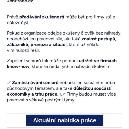
JenPráce.cz.
Právě
předávání zkušeností
může být pro firmy stále
důležitější.
Pokud z organizace odejde zkušený člověk bez náhrady,
neodchází jen pracovní síla, ale také
znalost postupů,
zákazníků, provozu a situací,
které už někdo
v minulosti řešil.
Zapojení seniorů tak může pomoci
udržet ve firmách
know-how
, které se nedá rychle nahradit školením.
✅
Zaměstnávání seniorů
nebude jen sociálním nebo
důchodovým tématem, ale také
důležitou součástí
ekonomiky a trhu práce.
👉 Firmy budou muset více
pracovat s věkově pestrými týmy.
Aktuální nabídka práce