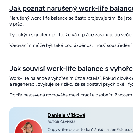
Jak poznat narušený work-life balanc
Narušený work-life balance se často projevuje tím, že jste
v práci.
Typickým signálem je i to, že vám práce zasahuje do večer
Varováním může být také podrážděnost, horší soustředění 
Jak souvisí work-life balance s vyhoř
Work-life balance s vyhořením úzce souvisí. Pokud člově
a regeneraci, zvyšuje se riziko, že se dostaví psychické i f
Dobře nastavená rovnováha mezi prací a osobním životem
Daniela Vítková
AUTOR ČLÁNKU
Copywriterka a autorka článků na JenPráce.cz, 