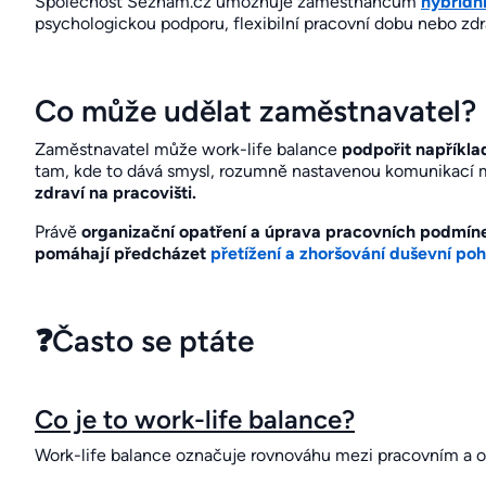
Společnost Seznam.cz umožňuje zaměstnancům
hybridn
psychologickou podporu, flexibilní pracovní dobu nebo zdra
Co může udělat zaměstnavatel?
Zaměstnavatel může work-life balance
podpořit například
tam, kde to dává smysl, rozumně nastavenou komunikací
zdraví na pracovišti.
Právě
organizační opatření a úprava pracovních podmín
pomáhají předcházet
přetížení a zhoršování duševní po
❓Často se ptáte
Co je to work-life balance?
Work-life balance označuje rovnováhu mezi pracovním a 