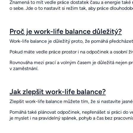
Znamená to mít vedle práce dostatek času a energie také n
o sebe. Jde o to nastavit si režim tak, aby práce dlouhodo
Proč je work-life balance důležitý?
Work-life balance je důležitý proto, že pomáhá předcháze
Pokud máte vedle práce prostor i na odpočinek a osobní živo
Rovnováha mezi prací a volným časem je důležitá nejen pro
v zaměstnání.
Jak zlepšit work-life balance?
Zlepšit work-life balance můžete tím, že si nastavíte jasn
Pomáhá také plánovat odpočinek, nepřenášet si práci do več
je myslet i na pravidelný spánek, pohyb a čas bez pracovní