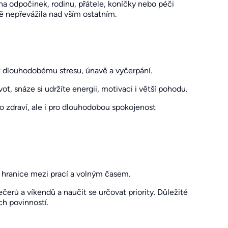
a odpočinek, rodinu, přátele, koníčky nebo péči
bě nepřevážila nad vším ostatním.
t dlouhodobému stresu, únavě a vyčerpání.
t, snáze si udržíte energii, motivaci i větší pohodu.
 zdraví, ale i pro dlouhodobou spokojenost
é hranice mezi prací a volným časem.
erů a víkendů a naučit se určovat priority. Důležité
ch povinností.