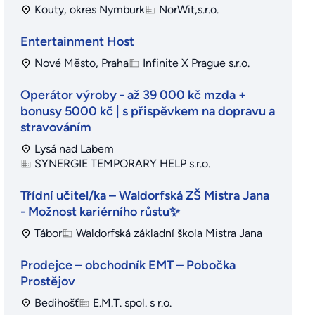
Kouty, okres Nymburk
NorWit,s.r.o.
Entertainment Host
Nové Město, Praha
Infinite X Prague s.r.o.
Operátor výroby - až 39 000 kč mzda +
bonusy 5000 kč | s přispěvkem na dopravu a
stravováním
Lysá nad Labem
SYNERGIE TEMPORARY HELP s.r.o.
Třídní učitel/ka – Waldorfská ZŠ Mistra Jana
- Možnost kariérního růstu✨
Tábor
Waldorfská základní škola Mistra Jana
Prodejce – obchodník EMT – Pobočka
Prostějov
Bedihošť
E.M.T. spol. s r.o.