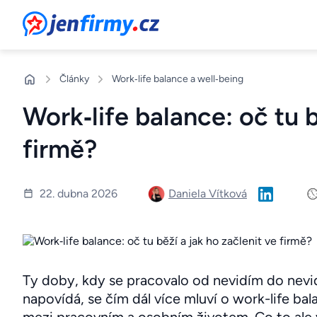
JenFirmy.cz
Články
Work‑life balance a well‑being
Work‑life balance: oč tu b
firmě?
Daniela Vítková
22. dubna 2026
Ty doby, kdy se pracovalo od nevidím do nevid
napovídá, se čím dál více mluví o work-life b