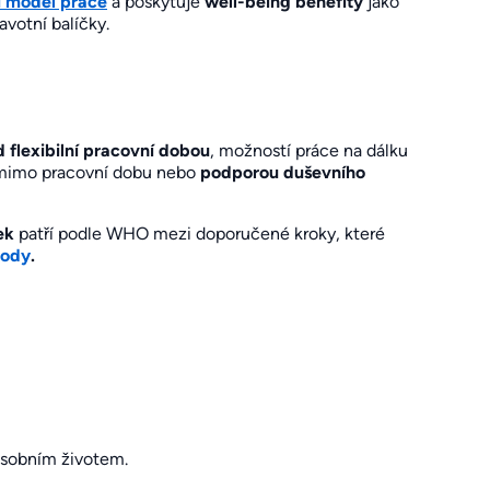
í model práce
a poskytuje
well-being benefity
jako
votní balíčky.
 flexibilní pracovní dobou
, možností práce na dálku
 mimo pracovní dobu nebo
podporou duševního
ek
patří podle WHO mezi doporučené kroky, které
hody
.
osobním životem.