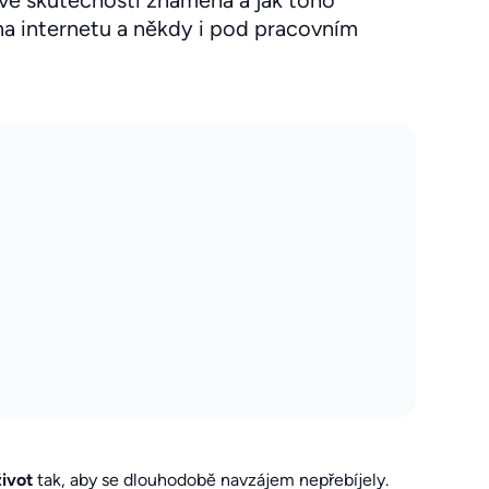
ve skutečnosti znamená a jak toho
na internetu a někdy i pod pracovním
život
tak, aby se dlouhodobě navzájem nepřebíjely.