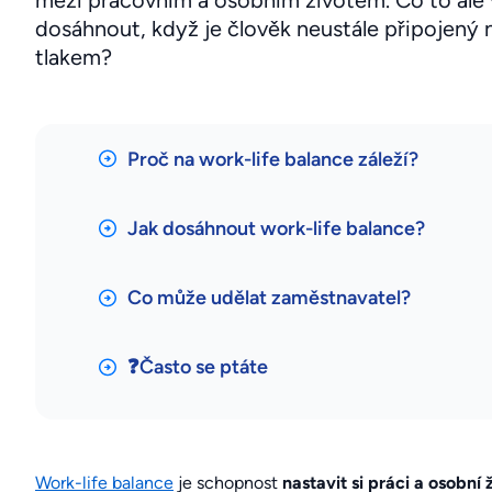
mezi pracovním a osobním životem. Co to ale 
dosáhnout, když je člověk neustále připojený 
tlakem?
Proč na work-life balance záleží?
Jak dosáhnout work-life balance?
Co může udělat zaměstnavatel?
❓Často se ptáte
Work-life balance
je schopnost
nastavit si práci a osobní 