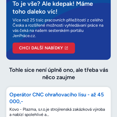
To je vše? Ale kdepak! Máme
toho daleko víc!
Více než 25 tisíc pracovních příležitostí z celého
Česka a rozšířené možnosti vyhledávaní práce na
vás čeká na našem sesterském portálu
JenPráce.cz.
CHCI DALŠÍ NABÍDKY
Tohle sice není úplně ono, ale třeba vás
něco zaujme
Operátor CNC ohraňovacího lisu - až 45
000,-
Kovo - Plazma, s.r.o.je strojírenská zakázková výroba
a nabízí spolehlivé a…