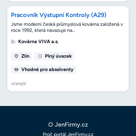
Pracovník Výstupní Kontroly (A29)
Jsme moderní česká průmyslová kovárna založená v
roce 1992, která navazuje na…
Kovárna VIVA a.s.
Zlín
Plný úvazek
Vhodné pro absolventy
včerejší
O JenFirmy.cz
Proč portál JenFirmy.cz