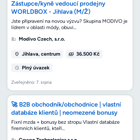
Zástupce/kyně vedoucí prodejny
WORLDBOX - Jihlava (M/Ž)
Jste připravení na novou výzvu? Skupina MODIVO je
lídrem v oblasti módy, obuvi…
Modivo Czech, s.r.o.
Jihlava, centrum
36.500 Kč
Plný úvazek
Zveřejněno: 7. srpna
🚀 B2B obchodník/obchodnice | vlastní
databáze klientů | neomezené bonusy
Fixní mzda + bonusy bez stropu Vlastní databáze
firemních klientů, kteří…
Coweo Technologies s.r.o.