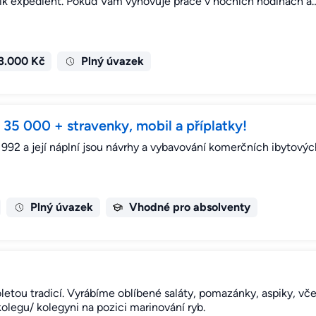
ník expedient. Pokud Vám vyhovuje práce v nočních hodinách a
3.000 Kč
Plný úvazek
35 000 + stravenky, mobil a příplatky!
e 1992 a její náplní jsou návrhy a vybavování komerčních ibytový
Plný úvazek
Vhodné pro absolventy
etou tradicí. Vyrábíme oblíbené saláty, pomazánky, aspiky, vče
legu/ kolegyni na pozici marinování ryb.