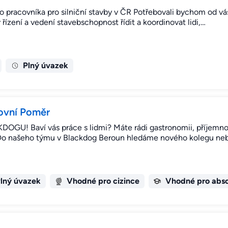
pracovníka pro silniční stavby v ČR Potřebovali bychom od vá
řízení a vedení stavebschopnost řídit a koordinovat lidi,…
Plný úvazek
covní Poměr
 Baví vás práce s lidmi? Máte rádi gastronomii, příjemnou
í? Do našeho týmu v Blackdog Beroun hledáme nového kolegu ne
lný úvazek
Vhodné pro cizince
Vhodné pro abs