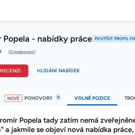
 Popela - nabídky práce
POVÝŠIT PROFIL F
0
(0 hodnocení)
 RECENZI
HLÍDÁNÍ NABÍDEK
0
POHOVORY
VOLNÉ POZICE
TRO
NOVÉ
romír Popela tady zatím nemá zveřejněné
" a jakmile se objeví nová nabídka práce, 