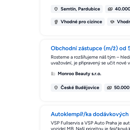
Semtín, Pardubice
40.000
Vhodné pro cizince
Vhodn
Obchodní zástupce (m/ž) od 
Rosteme a rozšiřujeme náš tým – hled
uvažování, je připravený se učit nové
Monroo Beauty s.r.o.
České Budějovice
50.000
Autoklempíř/ka dodávkových a
VSP Fullservis a VSP Auto Praha je au
vozidel MB. Naší prioritou je špičková