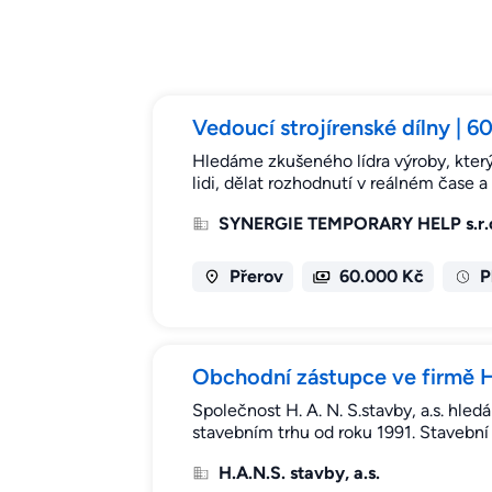
Vedoucí strojírenské dílny | 
Hledáme zkušeného lídra výroby, který v
lidi, dělat rozhodnutí v reálném čase 
SYNERGIE TEMPORARY HELP s.r.
Přerov
60.000 Kč
P
Obchodní zástupce ve firmě H.
Společnost H. A. N. S.stavby, a.s. hle
stavebním trhu od roku 1991. Stavební
H.A.N.S. stavby, a.s.