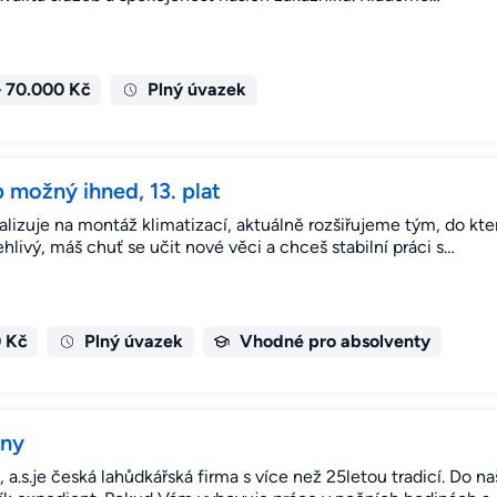
– 70.000 Kč
Plný úvazek
 možný ihned, 13. plat
ializuje na montáž klimatizací, aktuálně rozšiřujeme tým, do k
livý, máš chuť se učit nové věci a chceš stabilní práci s…
0 Kč
Plný úvazek
Vhodné pro absolventy
ěny
je česká lahůdkářská firma s více než 25letou tradicí. Do n