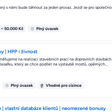
rý s námi bude táhnout za jeden provaz. Jezdí se pro společnos
 – 50.000 Kč
Plný úvazek
y | HPP i živnost
měřujeme na realizaci stavebních prací na dopravních stavbách
esařku, který se chce podílet na výstavbě mostů, opěrných…
Plný úvazek
Vhodné pro cizince
| vlastní databáze klientů | neomezené bonusy