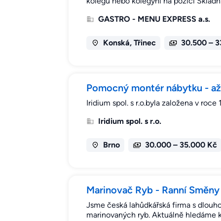
kolegu nebo kolegyni na pozici Sklad
GASTRO - MENU EXPRESS a.s.
Konská, Třinec
30.500 – 3
Pomocný montér nábytku - až 
Iridium spol. s r.o.byla založena v roc
Iridium spol. s r.o.
Brno
30.000 – 35.000 Kč
Marinovač Ryb - Ranní Směny
Jsme česká lahůdkářská firma s dlouhol
marinovaných ryb. Aktuálně hledáme ko