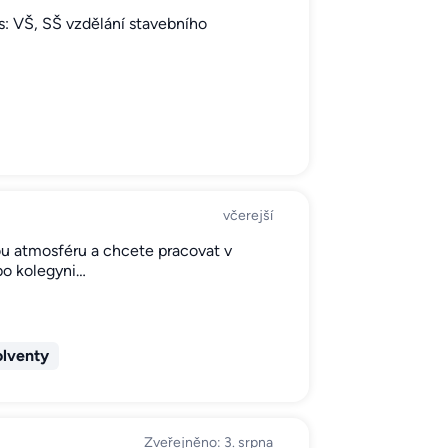
s: VŠ, SŠ vzdělání stavebního
včerejší
 atmosféru a chcete pracovat v
bo kolegyni…
olventy
Zveřejněno: 3. srpna