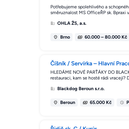
Potřebujeme spolehlivého a schopného 
směruznalost MS OfficeŘP sk. Bpraxi v 
OHLA ŽS, a.s.
Brno
60.000 – 80.000 Kč
Číšník / Servírka – Hlavní Pra
HLEDÁME NOVÉ PARŤÁKY DO BLACKDOGU!
restauraci, kam se hosté rádi vracej
Blackdog Beroun s.r.o.
Beroun
65.000 Kč
P
Řidič sk. C / Kurýr