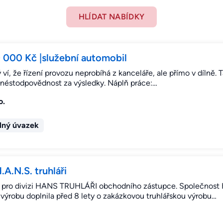
HLÍDAT NABÍDKY
60 000 Kč |služební automobil
í, že řízení provozu neprobíhá z kanceláře, ale přímo v dílně. T
a néstodpovědnost za výsledky. Náplň práce:…
o.
lný úvazek
A.N.S. truhláři
dá pro divizi HANS TRUHLÁŘI obchodního zástupce. Společnost H. 
 výrobu doplnila před 8 lety o zakázkovou truhlářskou výrobu…