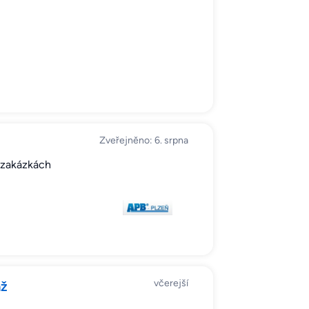
Zveřejněno: 6. srpna
h zakázkách
včerejší
ž