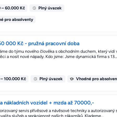
 – 60.000 Kč
Plný úvazek
é pro absolventy
50 000 Kč - pružná pracovní doba
áme do týmu nového člověka s obchodním duchem, který vidí v
 věci a nosit nové nápady. Kdo jsme: Jsme dynamická firma s 13
 – 100.000 Kč
Plný úvazek
Vhodné pro absolven
 nákladních vozidel + mzda až 70000,-
torizovaný servis přívěsové a návěsové techniky a autorizovaný
 kvalita služeb a spokojenost našich zákazníků. Klademe…