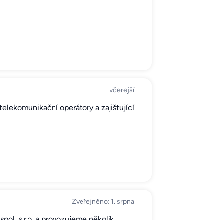
včerejší
 telekomunikační operátory a zajištující
Zveřejněno: 1. srpna
spol, s.r.o. a provozujeme několik