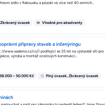
hlavní sídlo v Rakousku a působí ve více než 40 zemích…
 Zkrácený úvazek
Vhodné pro absolventy
koprávní přípravy staveb a inženýringu
: //www.sasbrno.cz/cs/) podílející se 25 let na výstavbě sítí pro
projekce, výroba a montáž ocelových konstrukcí…
38.000 – 50.000 Kč
Plný úvazek, Zkrácený úvazek
ninách
 naslouchat a najít pro zákazníka to nejlepší řešení? Jsme Stavo