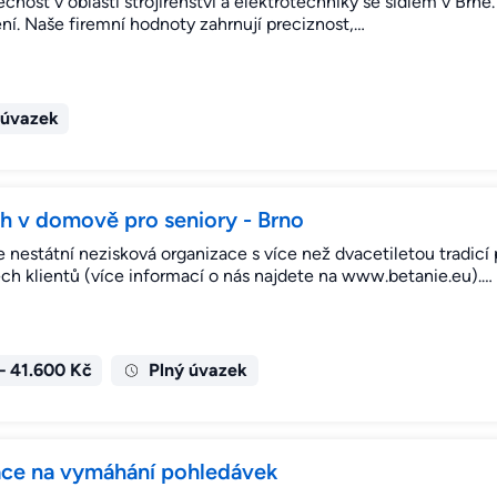
čnost v oblasti strojírenství a elektrotechniky se sídlem v Br
ní. Naše firemní hodnoty zahrnují preciznost,…
 úvazek
ch v domově pro seniory - Brno
 nestátní nezisková organizace s více než dvacetiletou tradicí 
ch klientů (více informací o nás najdete na www.betanie.eu).…
– 41.600 Kč
Plný úvazek
kace na vymáhání pohledávek