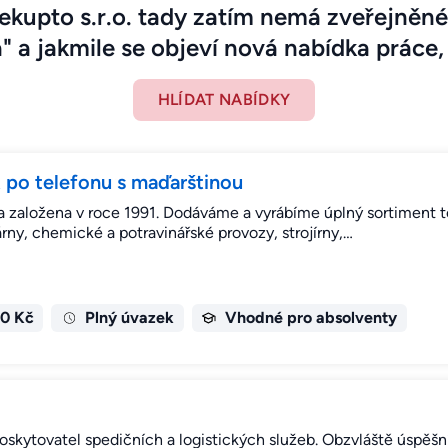
kupto s.r.o. tady zatím nemá zveřejněné
" a jakmile se objeví nová nabídka práce, 
HLÍDAT NABÍDKY
 po telefonu s maďarštinou
yla založena v roce 1991. Dodáváme a vyrábíme úplný sortiment 
árny, chemické a potravinářské provozy, strojírny,…
00 Kč
Plný úvazek
Vhodné pro absolventy
oskytovatel spedičních a logistických služeb. Obzvláště úspěšn