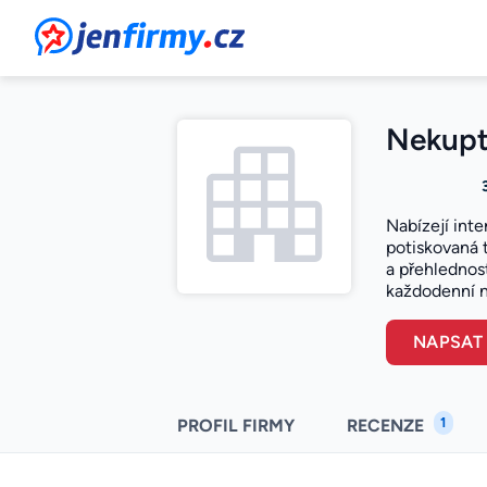
JenFirmy.cz
Nekupto
Nabízejí int
potiskovaná 
a přehlednost
každodenní n
NAPSAT
1
PROFIL FIRMY
RECENZE