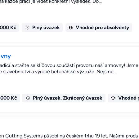
na každé práci je vidět konkrétní výsledek. Do…
.000 Kč
Plný úvazek
Vhodné pro absolventy
ovny
radicí a staňte se klíčovou součástí provozu naší armovny! Jsme S
e stavebnictví a výrobě betonářské výztuže. Nejsme…
.000 Kč
Plný úvazek, Zkrácený úvazek
Vhodné p
 Cutting Systems působí na českém trhu 19 let. Našimi produkty