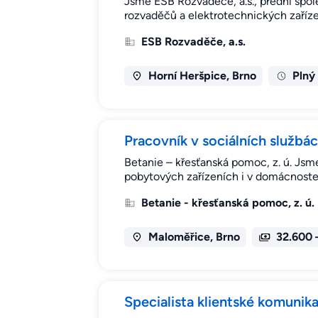
Jsme ESB Rozvaděče, a.s., přední spole
rozvaděčů a elektrotechnických zaříze
ESB Rozvaděče, a.s.
Horní Heršpice, Brno
Plný
Pracovník v sociálních službá
Betanie – křesťanská pomoc, z. ú. Jsme
pobytových zařízeních i v domácnoste
Betanie - křesťanská pomoc, z. ú.
Maloměřice, Brno
32.600 
Specialista klientské komuni