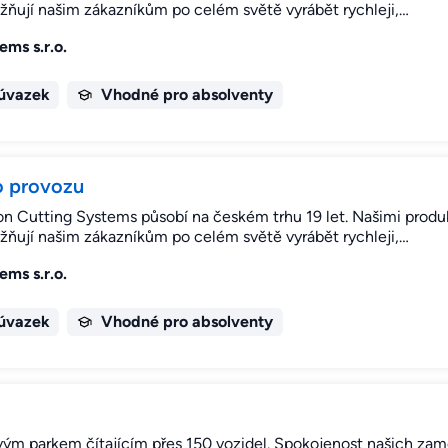
žňují našim zákazníkům po celém světě vyrábět rychleji,…
ms s.r.o.
 úvazek
Vhodné pro absolventy
 provozu
 Cutting Systems působí na českém trhu 19 let. Našimi produkty
žňují našim zákazníkům po celém světě vyrábět rychleji,…
ms s.r.o.
 úvazek
Vhodné pro absolventy
m parkem čítajícím přes 150 vozidel. Spokojenost našich zaměs