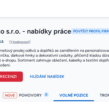
 s.r.o. - nabídky práce
POVÝŠIT PROFIL FIR
3.5
(1 hodnocení)
ernetový prodej oděvů a doplňků se zaměřením na personalizovan
trička, dárkové hrnky a dekorativní cedulky, přičemž kladou důr
 e‑shopu. Sortiment zahrnuje oblečení, kabelky a textilní doplň
ošení.
 RECENZI
HLÍDÁNÍ NABÍDEK
0
POHOVORY
VOLNÉ POZICE
TRO
NOVÉ