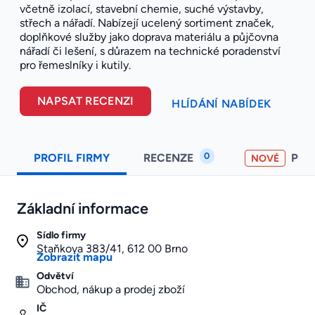
včetně izolací, stavební chemie, suché výstavby,
střech a nářadí. Nabízejí ucelený sortiment značek,
doplňkové služby jako doprava materiálu a půjčovna
nářadí či lešení, s důrazem na technické poradenství
pro řemeslníky i kutily.
NAPSAT RECENZI
HLÍDÁNÍ NABÍDEK
0
PROFIL FIRMY
RECENZE
PO
NOVÉ
Základní informace
Sídlo firmy
Staňkova 383/41, 612 00 Brno
Zobrazit mapu
Odvětví
Obchod, nákup a prodej zboží
IČ