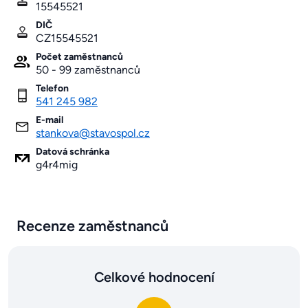
15545521
DIČ
CZ15545521
Počet zaměstnanců
50 - 99 zaměstnanců
Telefon
541 245 982
E-mail
stankova@stavospol.cz
Datová schránka
g4r4mig
Recenze zaměstnanců
Celkové hodnocení