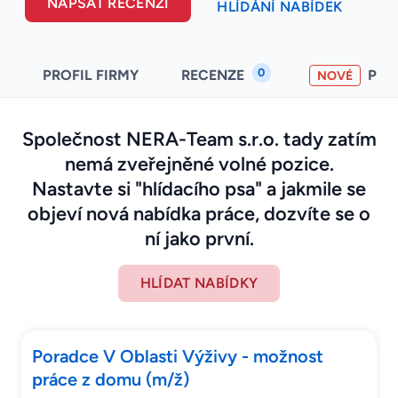
NAPSAT RECENZI
HLÍDÁNÍ NABÍDEK
0
PROFIL FIRMY
RECENZE
PO
NOVÉ
Společnost NERA-Team s.r.o. tady zatím
nemá zveřejněné volné pozice.
Nastavte si "hlídacího psa" a jakmile se
objeví nová nabídka práce, dozvíte se o
ní jako první.
HLÍDAT NABÍDKY
Poradce V Oblasti Výživy - možnost
práce z domu (m/ž)