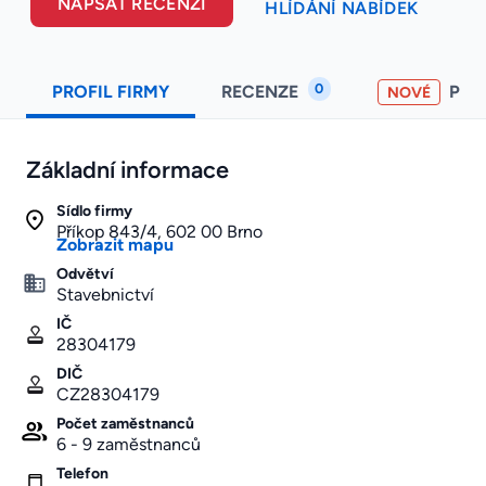
NAPSAT RECENZI
HLÍDÁNÍ NABÍDEK
0
PROFIL FIRMY
RECENZE
PO
NOVÉ
Základní informace
Sídlo firmy
Příkop 843/4, 602 00 Brno
Zobrazit mapu
Odvětví
Stavebnictví
IČ
28304179
DIČ
CZ28304179
Počet zaměstnanců
6 - 9 zaměstnanců
Telefon