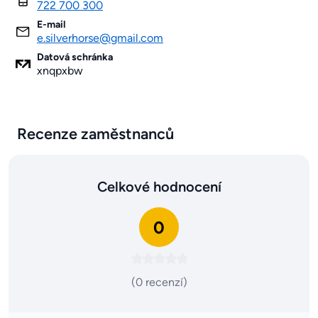
722 700 300
E-mail
e.silverhorse@gmail.com
Datová schránka
xnqpxbw
Recenze zaměstnanců
Celkové hodnocení
0
(0 recenzí)