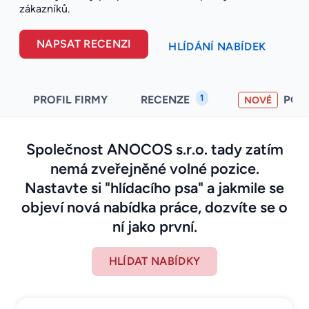
zákazníků.
NAPSAT RECENZI
HLÍDÁNÍ NABÍDEK
1
PROFIL FIRMY
RECENZE
POH
NOVÉ
Společnost ANOCOS s.r.o. tady zatím
nemá zveřejněné volné pozice.
Nastavte si "hlídacího psa" a jakmile se
objeví nová nabídka práce, dozvíte se o
ní jako první.
HLÍDAT NABÍDKY