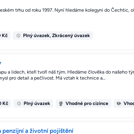
českém trhu od roku 1997. Nyní hledáme kolegyni do Čechtic, o
0 Kč
Plný úvazek, Zkrácený úvazek
y
upu a lidech, kteří tvoří náš tým. Hledáme člověka do našeho t
ysl pro detail a pečlivost. Má vztah k technice a…
0 Kč
Plný úvazek
Vhodné pro cizince
Vhod
penzijní a životní pojištění