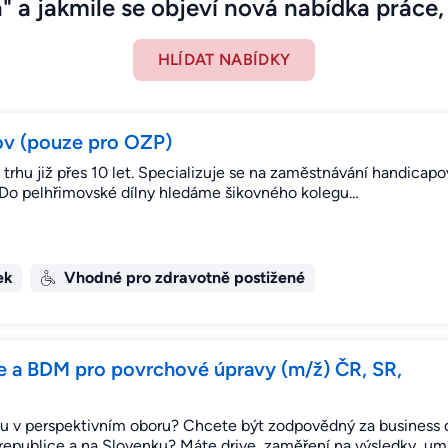
" a jakmile se objeví nová nabídka práce, 
HLÍDAT NABÍDKY
ov (pouze pro OZP)
a trhu již přes 10 let. Specializuje se na zaměstnávání handicap
. Do pelhřimovské dílny hledáme šikovného kolegu…
ek
Vhodné pro zdravotně postižené
 a BDM pro povrchové úpravy (m/ž) ČR, SR,
nu v perspektivním oboru? Chcete být zodpovědný za business
 republice a na Slovenku? Máte drive, zaměření na výsledky, um