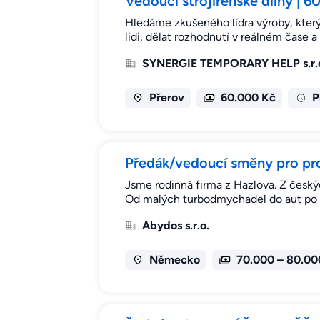
Vedoucí strojírenské dílny | 
Hledáme zkušeného lídra výroby, který v
lidi, dělat rozhodnutí v reálném čase 
SYNERGIE TEMPORARY HELP s.r.
Přerov
60.000 Kč
P
Předák/vedoucí směny pro p
Jsme rodinná firma z Hazlova. Z český
Od malých turbodmychadel do aut po st
Abydos s.r.o.
Německo
70.000 – 80.00