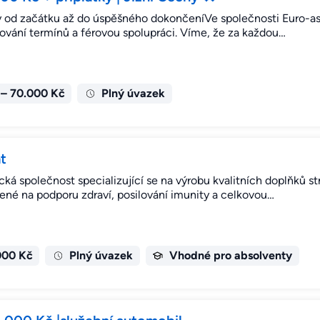
 od začátku až do úspěšného dokončeníVe společnosti Euro-asfa
žování termínů a férovou spolupráci. Víme, že za každou…
 – 70.000 Kč
Plný úvazek
t
cká společnost specializující se na výrobu kvalitních doplňků s
né na podporu zdraví, posilování imunity a celkovou…
000 Kč
Plný úvazek
Vhodné pro absolventy