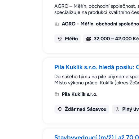
AGRO – Měřín, obchodní společnost, s.r.
specializuje na produkci kvalitního če
AGRO - Měřín, obchodní společnost
Měřín
32.000 – 42.000 Kč
Pila Kuklík s.r.o. hledá posil
Do našeho týmu na pile přijmeme spole
Místo výkonu práce: Kuklík (okres Žď
Pila Kuklík s.r.o.
Žďár nad Sázavou
Plný ú
Stavbyvedoucí (m/ž) | až 70 0