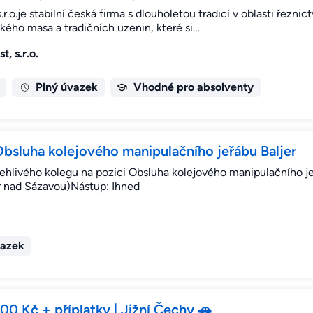
o.je stabilní česká firma s dlouholetou tradicí v oblasti řeznic
ského masa a tradičních uzenin, které si…
, s.r.o.
Plný úvazek
Vhodné pro absolventy
u: Obsluha kolejového manipulačního jeřábu Baljer
hlivého kolegu na pozici Obsluha kolejového manipulačního jeřá
ár nad Sázavou)Nástup: Ihned
vazek
00 Kč + příplatky | Jižní Čechy 🚗