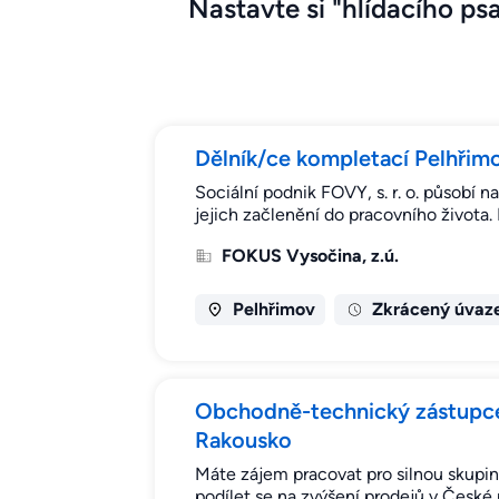
Nastavte si "hlídacího psa
Dělník/ce kompletací Pelhřim
Sociální podnik FOVY, s. r. o. působí n
jejich začlenění do pracovního života
FOKUS Vysočina, z.ú.
Pelhřimov
Zkrácený úvaz
Obchodně-technický zástupce
Rakousko
Máte zájem pracovat pro silnou skupi
podílet se na zvýšení prodejů v České