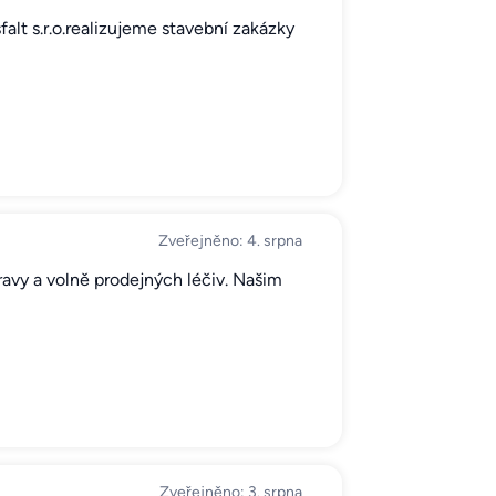
lt s.r.o.realizujeme stavební zakázky
Zveřejněno: 4. srpna
travy a volně prodejných léčiv. Našim
Zveřejněno: 3. srpna