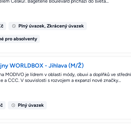
elém Česku!. Bageterie Boulevard přichází do světa…
Kč
Plný úvazek, Zkrácený úvazek
é pro absolventy
ejny WORLDBOX - Jihlava (M/Ž)
na MODIVO je lídrem v oblasti módy, obuvi a doplňků ve středn
e a CCC. V souvislosti s rozvojem a expanzí nové značky…
Kč
Plný úvazek