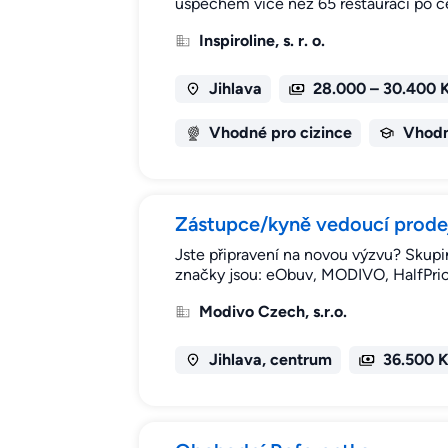
úspěchem více než 65 restaurací po c
Inspiroline, s. r. o.
Jihlava
28.000 – 30.400 
Vhodné pro cizince
Vhodn
Zástupce/kyně vedoucí prod
Jste připravení na novou výzvu? Skupi
značky jsou: eObuv, MODIVO, HalfPric
Modivo Czech, s.r.o.
Jihlava, centrum
36.500 