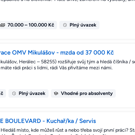
70.000 – 100.000 Kč
Plný úvazek
race OMV Mikulášov - mzda od 37 000 Kč
kulášov, Herálec – 58255) rozšiřuje svůj tým a hledá číšníka / 
áte rádi práci s lidmi, rádi Vás přivítáme mezi námi.
Kč
Plný úvazek
Vhodné pro absolventy
E BOULEVARD - Kuchař/ka / Servis
Hledáš místo, kde můžeš růst a nebo třeba svojí první práci? Sta