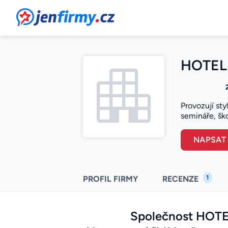
JenFirmy.cz
HOTEL 
Provozují st
semináře, ško
NAPSAT
1
PROFIL FIRMY
RECENZE
Společnost HOTEL