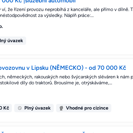
60 000 Kč |služební automobil
í, že řízení provozu neprobíhá z kanceláře, ale přímo v dílně. T
a néstodpovědnost za výsledky. Náplň práce:…
o.
lný úvazek
rovozovnu v Lipsku (NĚMECKO) - od 70 000 Kč
ch, německých, rakouských nebo švýcarských sléváren k nám při
okilové díly do traktorů. Brousíme je, otrýskáváme,…
0 Kč
Plný úvazek
Vhodné pro cizince