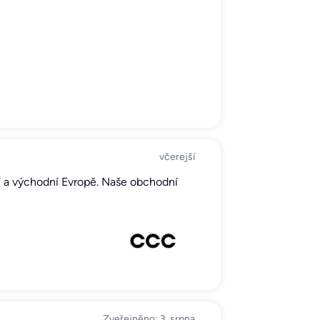
včerejší
í a východní Evropě. Naše obchodní
Zveřejněno: 3. srpna