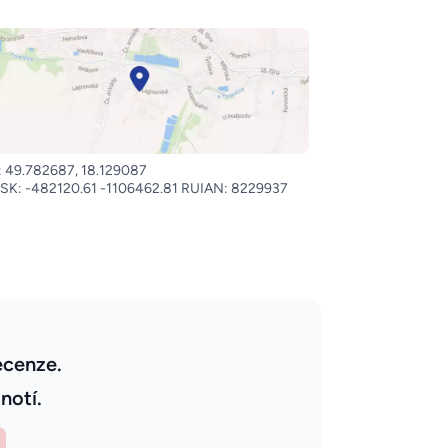
 49.782687, 18.129087
SK: -482120.61 -1106462.81 RUIAN: 8229937
ecenze.
notí.