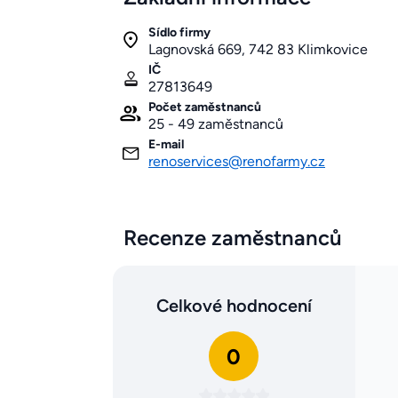
Sídlo firmy
Lagnovská 669, 742 83 Klimkovice
IČ
27813649
Počet zaměstnanců
25 - 49 zaměstnanců
E-mail
renoservices@renofarmy.cz
Recenze zaměstnanců
Celkové hodnocení
0