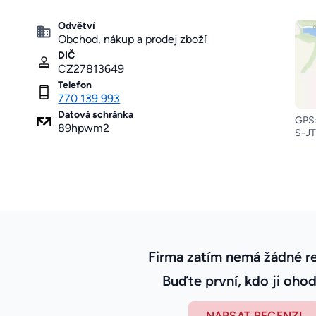
Odvětví
Obchod, nákup a prodej zboží
DIČ
CZ27813649
Telefon
770 139 993
Datová schránka
GPS:
89hpwm2
S-JT
Firma zatím nemá žádné r
Buďte první, kdo ji ohod
NAPSAT RECENZI