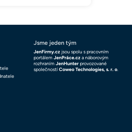
Jsme jeden tým
JenFirmy.cz
jsou spolu s pracovním
portálem
JenPráce.cz
a náborovým
rozhraním
JenHunter
provozované
tele
společností
Coweo Technologies, s. r. o
.
dnatele