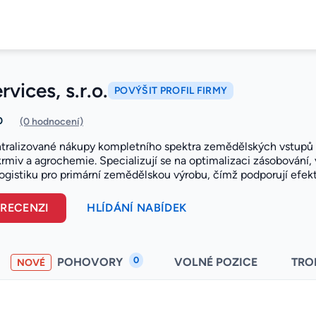
vices, s.r.o.
POVÝŠIT PROFIL FIRMY
0
(0 hodnocení)
ntralizované nákupy kompletního spektra zemědělských vstupů
 krmiv a agrochemie. Specializují se na optimalizaci zásobování
ogistiku pro primární zemědělskou výrobu, čímž podporují efekt
 RECENZI
HLÍDÁNÍ NABÍDEK
0
POHOVORY
VOLNÉ POZICE
TRO
NOVÉ