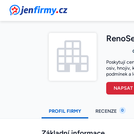
JenFirmy.cz
RenoSer
Poskytují ce
osiv, hnojiv,
podmínek a l
NAPSAT
0
PROFIL FIRMY
RECENZE
Základní informace