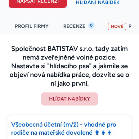
NAPSAT RECENZI
HLÍDÁNÍ NABÍDEK
0
PROFIL FIRMY
RECENZE
PO
NOVÉ
Společnost BATISTAV s.r.o. tady zatím
nemá zveřejněné volné pozice.
Nastavte si "hlídacího psa" a jakmile se
objeví nová nabídka práce, dozvíte se o
ní jako první.
HLÍDAT NABÍDKY
Všeobecná účetní (m/ž) - vhodné pro
rodiče na mateřské dovolené 👩‍👧‍👦