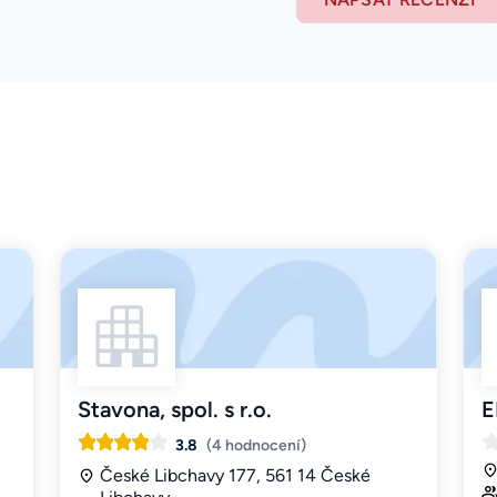
Stavona, spol. s r.o.
E
3.8
(4 hodnocení)
České Libchavy 177, 561 14 České