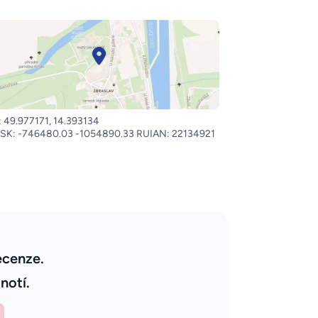
 49.977171, 14.393134
SK: -746480.03 -1054890.33 RUIAN: 22134921
ecenze.
notí.