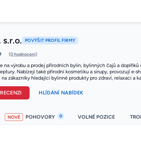
s.r.o.
POVÝŠIT PROFIL FIRMY
0
(0 hodnocení)
se na výrobu a prodej přírodních bylin, bylinných čajů a doplňků
ceptury. Nabízejí také přírodní kosmetiku a sirupy, provozují e‑sh
í na zákazníky hledající bylinné produkty pro zdraví, relaxaci a 
 RECENZI
HLÍDÁNÍ NABÍDEK
0
POHOVORY
VOLNÉ POZICE
TRO
NOVÉ