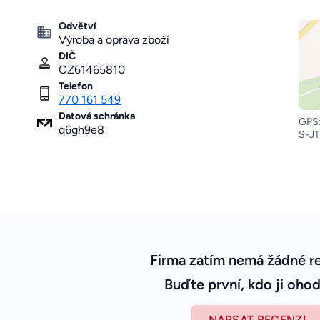
Odvětví
Výroba a oprava zboží
DIČ
CZ61465810
Telefon
770 161 549
Datová schránka
GPS:
q6gh9e8
S-JT
Firma zatím nemá žádné r
Buďte první, kdo ji ohod
NAPSAT RECENZI