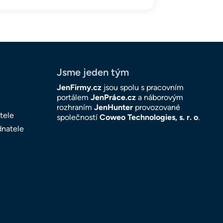
Jsme jeden tým
JenFirmy.cz
jsou spolu s pracovním
portálem
JenPráce.cz
a náborovým
rozhraním
JenHunter
provozované
tele
společností
Coweo Technologies, s. r. o
.
dnatele