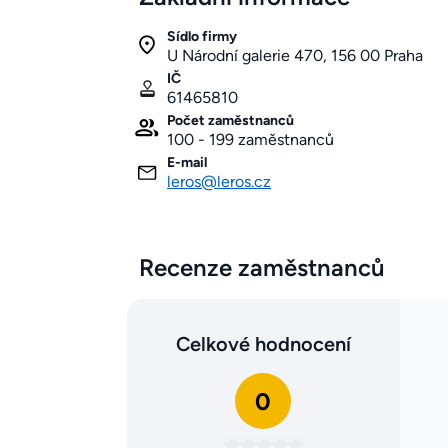
Sídlo firmy
U Národní galerie 470, 156 00 Praha
IČ
61465810
Počet zaměstnanců
100 - 199 zaměstnanců
E-mail
leros@leros.cz
Recenze zaměstnanců
Celkové hodnocení
0