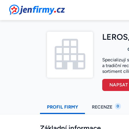
JenFirmy.cz
LEROS, 
Specializují 
a tradiční re
sortiment cíl
NAPSAT
0
PROFIL FIRMY
RECENZE
Základní informace