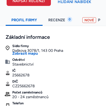
NAPSAT RECENZI
HLÍDÁNÍ NABÍDEK
0
PROFIL FIRMY
RECENZE
PO
NOVÉ
Základní informace
Sídlo firmy
Daškova 3078/1, 143 00 Praha
Zobrazit mapu
Odvětví
Stavebnictví
IČ
25662678
DIČ
CZ25662678
Počet zaměstnanců
20 - 24 zaměstnanců
Telefon