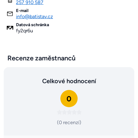
257 910 587
E-mail
info@batistav.cz
Datová schránka
fy2qr6u
Recenze zaměstnanců
Celkové hodnocení
0
(0 recenzí)