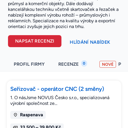
průmysl a komerční objekty. Dále dodávají
kancelářskou techniku včetně skartovaček a řezaček a
nabízejí komplexní výrobu rohoží – průmyslových i
reklamních. Specializace na kvalitu výroby a exportní
orientaci zvyšuje jejich pozici na trhu.
NAPSAT RECENZI
HLÍDÁNÍ NABÍDEK
0
PROFIL FIRMY
RECENZE
PO
NOVÉ
Seřizovač - operátor CNC (2 směny)
1. O násJsme NOVUS Česko s.r.o., specializovaná
výrobní společnost ze…
Raspenava
33.500 – 39.800 Kč