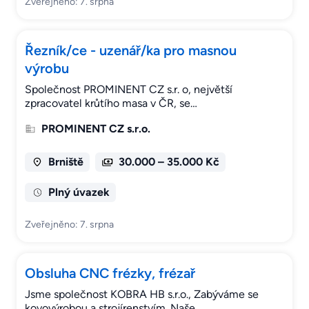
Zveřejněno: 7. srpna
Řezník/ce - uzenář/ka pro masnou
výrobu
Společnost PROMINENT CZ s.r. o, největší
zpracovatel krůtího masa v ČR, se…
PROMINENT CZ s.r.o.
Brniště
30.000 – 35.000 Kč
Plný úvazek
Zveřejněno: 7. srpna
Obsluha CNC frézky, frézař
Jsme společnost KOBRA HB s.r.o., Zabýváme se
kovovýrobou a strojírenstvím. Naše…