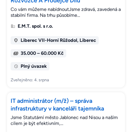
Rozvozce A Prodejce Dílů
Co vám můžeme nabídnoutJsme zdravá, zavedená a
stabilní firma. Na trhu působíme…
E.M.T. spol. s r.o.
Liberec VII-Horní Růžodol, Liberec
35.000 – 60.000 Kč
Plný úvazek
Zveřejněno: 4. srpna
IT administrátor (m/ž) – správa
infrastruktury v kanceláři tajemníka
Jsme Statutární město Jablonec nad Nisou a naším
cílem je být efektivním,…