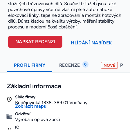
složitých frézovaných dílů. Součástí služeb jsou také
povrchové úpravy včetně vlastní plně automatické
eloxovací linky, tepelné zpracování a montáž hotových
dílů. Důraz kladou na kvalitu výroby, měření stability
procesu a moderní 5osé obrábění.
NAPSAT RECENZI
HLÍDÁNÍ NABÍDEK
0
PROFIL FIRMY
RECENZE
PO
NOVÉ
Základní informace
Sídlo firmy
Budějovická 1338, 389 01 Vodňany
Zobrazit mapu
Odvětví
Výroba a oprava zboží
IČ