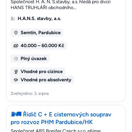
Společnost H. A. N. S.stavby, a.s. hledá pro divizi
HANS TRUHLÁŘI obchodního…
H.A.N.S. stavby, a.s.
Semtín, Pardubice
40.000 – 60.000 Kč
Plný úvazek
Vhodné pro cizince
Vhodné pro absolventy
Zveřejněno: 3. srpna
⛽🚚 Řidič C + E cisternových souprav
pro rozvoz PHM Pardubice/HK
Společnost ABS Bonifer Czech s.r.o. přijme