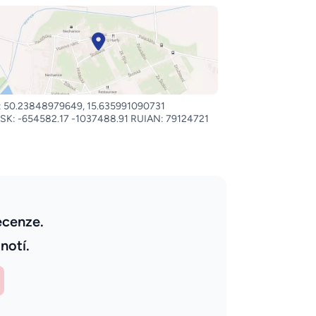
 50.23848979649, 15.635991090731
SK: -654582.17 -1037488.91 RUIAN: 79124721
ecenze.
notí.