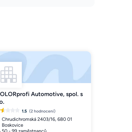
OLORprofi Automotive, spol. s
.o.
1.5
(2 hodnocení)
Chrudichromská 2403/16, 680 01
Boskovice
50 - 99 zaměstnanců