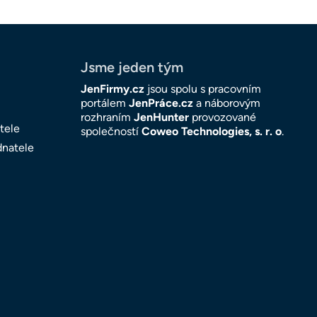
Jsme jeden tým
JenFirmy.cz
jsou spolu s pracovním
portálem
JenPráce.cz
a náborovým
rozhraním
JenHunter
provozované
tele
společností
Coweo Technologies, s. r. o
.
dnatele