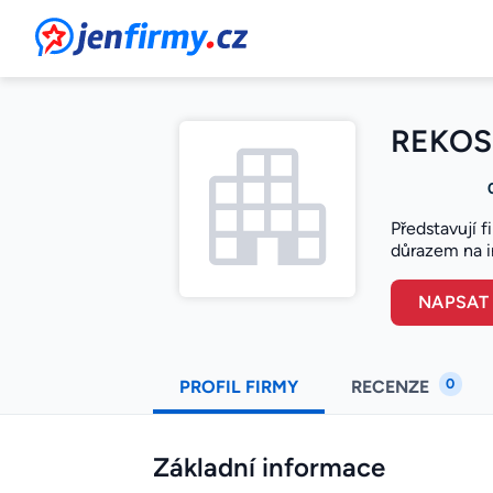
JenFirmy.cz
REKOS 
Představují f
důrazem na in
NAPSAT
0
PROFIL FIRMY
RECENZE
Základní informace