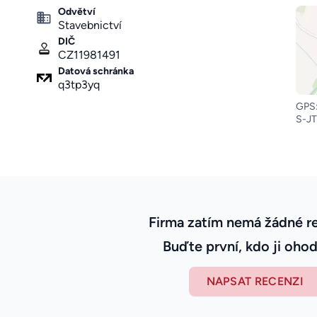
Odvětví
Stavebnictví
DIČ
CZ11981491
Datová schránka
q3tp3yq
GPS:
S-JT
Firma zatím nemá žádné r
Buďte první, kdo ji ohod
NAPSAT RECENZI