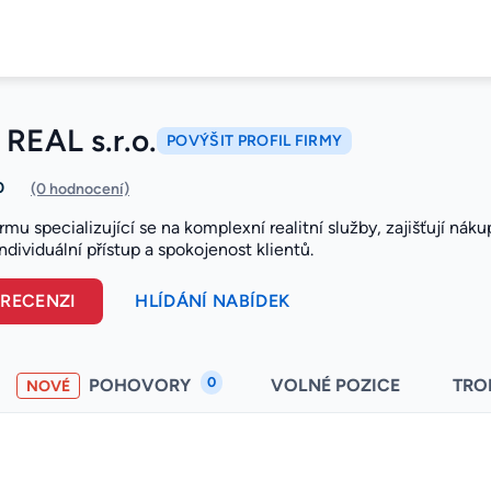
REAL s.r.o.
POVÝŠIT PROFIL FIRMY
0
(0 hodnocení)
irmu specializující se na komplexní realitní služby, zajišťují ná
dividuální přístup a spokojenost klientů.
 RECENZI
HLÍDÁNÍ NABÍDEK
0
POHOVORY
VOLNÉ POZICE
TRO
NOVÉ