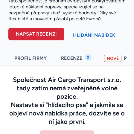
Tato společnost je předním evropským poskytovatelem
letecké nákladní dopravy, specializující se na
bezpečné přepravy zboží vysoké hodnoty. Díky své
flexibilitě a inovacím působí po celé Evropě.
NAPSAT RECENZI
HLÍDÁNÍ NABÍDEK
0
PROFIL FIRMY
RECENZE
PO
NOVÉ
Společnost Air Cargo Transport s.r.o.
tady zatím nemá zveřejněné volné
pozice.
Nastavte si "hlídacího psa" a jakmile se
objeví nová nabídka práce, dozvíte se o
ní jako první.