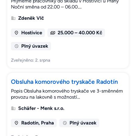
Přijmeme pracovníky do skladu v Hostivici u Prahy
Noční směna od 22.00 – 06.00.…
Zdeněk Vlč
Hostivice
25.000 – 40.000 Kč
Plný úvazek
Zveřejněno: 2. srpna
Obsluha komorového tryskače Radotín
Popis Obsluha komorového tryskače ve 3-směnném
provozu na lakovně s možností…
Schäfer - Menk s.r.o.
Radotín, Praha
Plný úvazek