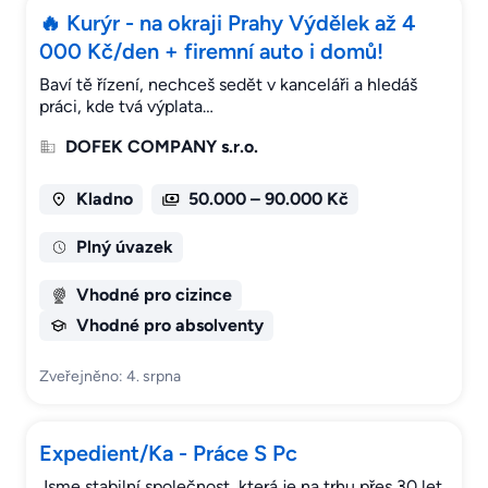
🔥 Kurýr - na okraji Prahy Výdělek až 4
000 Kč/den + firemní auto i domů!
Baví tě řízení, nechceš sedět v kanceláři a hledáš
práci, kde tvá výplata…
DOFEK COMPANY s.r.o.
Kladno
50.000 – 90.000 Kč
Plný úvazek
Vhodné pro cizince
Vhodné pro absolventy
Zveřejněno: 4. srpna
Expedient/Ka - Práce S Pc
Jsme stabilní společnost, která je na trhu přes 30 let