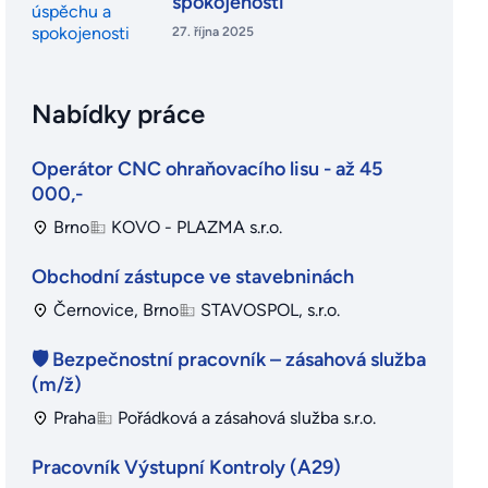
spokojenosti
27. října 2025
Nabídky práce
Operátor CNC ohraňovacího lisu - až 45
000,-
Brno
KOVO - PLAZMA s.r.o.
Obchodní zástupce ve stavebninách
Černovice, Brno
STAVOSPOL, s.r.o.
🛡️ Bezpečnostní pracovník – zásahová služba
(m/ž)
Praha
Pořádková a zásahová služba s.r.o.
Pracovník Výstupní Kontroly (A29)