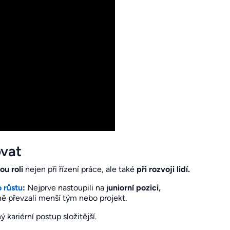
ovat
ou roli
nejen při řízení práce, ale také
při rozvoji
lidí.
o růstu
:
Nejprve nastoupili na j
uniorní pozici,
ě převzali menší tým nebo projekt.
kariérní postup složitější.