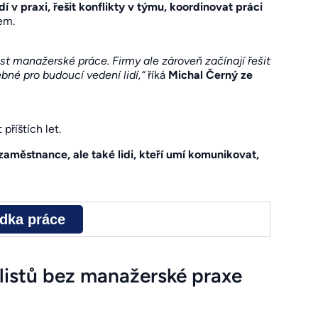
idí v praxi, řešit konflikty v týmu, koordinovat práci
em.
st manažerské práce. Firmy ale zároveň začínají řešit
né pro budoucí vedení lidí,“
říká
Michal Černý ze
říštích let.
aměstnance, ale také lidi, kteří umí komunikovat,
ídka práce
listů bez manažerské praxe