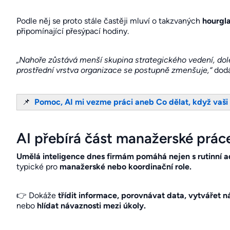
Podle něj se proto stále častěji mluví o takzvaných
hourgla
připomínající přesýpací hodiny.
„Nahoře zůstává menší skupina strategického vedení, dole
prostřední vrstva organizace se postupně zmenšuje,“
dod
📌
Pomoc, AI mi vezme práci aneb Co dělat, když vaši 
AI přebírá část manažerské prác
Umělá inteligence dnes firmám pomáhá nejen s rutinní a
typické pro
manažerské nebo koordinační role.
👉 Dokáže
třídit informace, porovnávat data, vytvářet 
nebo
hlídat návaznosti mezi úkoly.