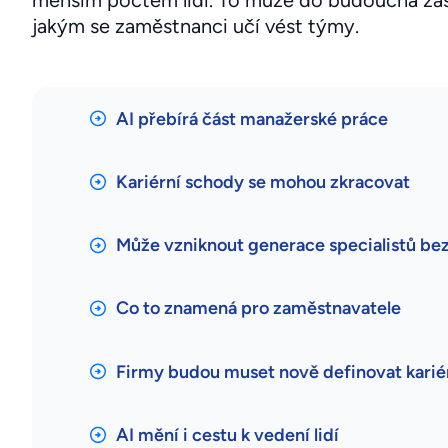
menším počtem lidí. To může do budoucna zása
jakým se zaměstnanci učí vést týmy.
AI přebírá část manažerské práce
Kariérní schody se mohou zkracovat
Může vzniknout generace specialistů be
Co to znamená pro zaměstnavatele
Firmy budou muset nově definovat kariér
AI mění i cestu k vedení lidí