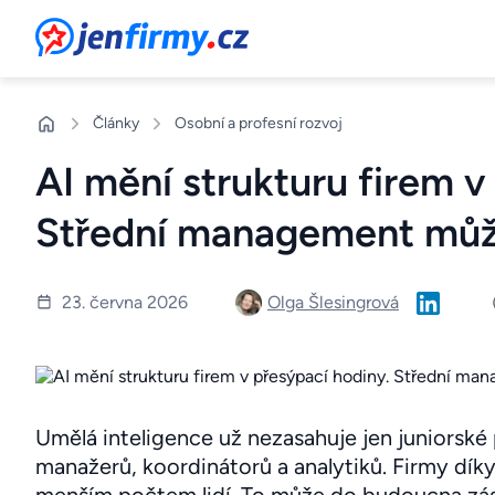
JenFirmy.cz
Články
Osobní a profesní rozvoj
AI mění strukturu firem v
Střední management můž
Olga Šlesingrová
23. června 2026
Umělá inteligence už nezasahuje jen juniorské 
manažerů, koordinátorů a analytiků. Firmy díky 