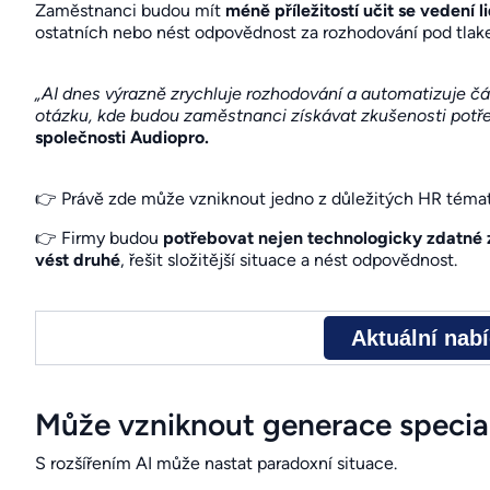
Zaměstnanci budou mít
méně příležitostí učit se vedení l
ostatních nebo nést odpovědnost za rozhodování pod tlak
„AI dnes výrazně zrychluje rozhodování a automatizuje čá
otázku, kde budou zaměstnanci získávat zkušenosti potřeb
společnosti Audiopro.
👉 Právě zde může vzniknout jedno z důležitých HR témat p
👉 Firmy budou
potřebovat nejen technologicky zdatné z
vést druhé
, řešit složitější situace a nést odpovědnost.
Aktuální nab
Může vzniknout generace specia
S rozšířením AI může nastat paradoxní situace.