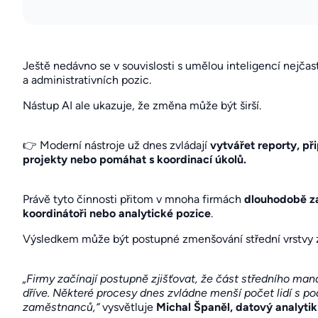
Ještě nedávno se v souvislosti s umělou inteligencí nejčas
a administrativních pozic.
Nástup AI ale ukazuje, že změna může být širší.
👉 Moderní nástroje už dnes zvládají
vytvářet reporty, př
projekty
nebo pomáhat s koordinací úkolů.
Právě tyto činnosti přitom v mnoha firmách
dlouhodobě za
koordinátoři nebo analytické pozice
.
Výsledkem může být postupné zmenšování střední vrstvy
„Firmy začínají postupně zjišťovat, že část středního m
dříve. Některé procesy dnes zvládne menší počet lidí s po
zaměstnanců,“
vysvětluje
Michal Španěl, datový analyti