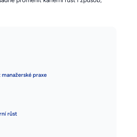
dně proměnit kariérní růst i způsob,
z manažerské praxe
ní růst