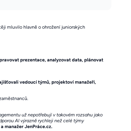
těji mluvilo hlavně o ohrožení juniorských
ipravovat prezentace, analyzovat data, plánovat
jišťovali vedoucí týmů, projektoví manažeři,
 zaměstnanců.
anagementu už nepotřebují v takovém rozsahu jako
dporou AI výrazně rychleji než celé týmy
k a manažer JenPráce.cz.