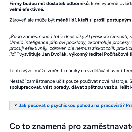
Firmy budou mít dostatek odborníků
, kteří výborně ovlád
velmi efektivně.
Zároveň ale může být
méně lidí, kteří si prošli postupn
„Řada zaměstnanců totiž dnes díky AI přeskočí činnosti,
Umělá inteligence připraví podklady, zkontroluje procesy
pracují efektivněji, zároveň ale nemusí získat tolik prak
lidí,“
vysvětluje
Jan Dvořák, výkonný ředitel Počítačové
Tento vývoj může změnit i nároky na vzdělávání uvnitř fire
Nestačí zaměstnance učit pouze používat nové nástroje. 
spolupracovat, vést porady, dávat zpětnou vazbu, řešit k
📌
Jak pečovat o psychickou pohodu na pracovišti? Pra
Co to znamená pro zaměstnavat