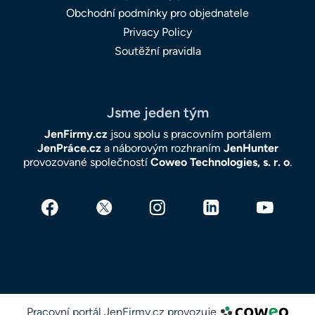
Obchodní podmínky pro objednatele
Privacy Policy
Soutěžní pravidla
Jsme jeden tým
JenFirmy.cz
jsou spolu s pracovním portálem
JenPráce.cz
a náborovým rozhraním
JenHunter
provozované společností
Coweo Technologies, s. r. o
.
Pracovní portál JenFirmy.cz provozuje