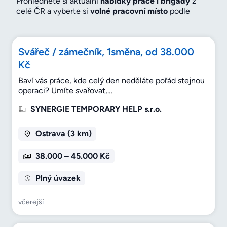
Prohlédněte si aktuální
nabídky práce i brigády
z
celé ČR a vyberte si
volné pracovní místo
podle
oboru, lokality, úvazku nebo mzdy. U každé nabídky si
můžete zaměstnavatele snadno
prověřit přes profil
firmy a recenze od zaměstnanců
– a hledat tak s
Svářeč / zámečník, 1směna, od 38.000
větší jistotou, že jste na správném místě. Před
nástupem si navíc snadno ověříte
hodnocení firmy
,
Kč
kontakty i adresu a podle mapy si naplánujete cestu
Baví vás práce, kde celý den neděláte pořád stejnou
na pohovor. Porovnejte také nabízenou
mzdu
s
operaci? Umíte svařovat,…
obdobnými pozicemi a vyberte si zaměstnavatele,
který vám bude opravdu sedět.
SYNERGIE TEMPORARY HELP s.r.o.
Ostrava (3 km)
38.000 – 45.000 Kč
Plný úvazek
včerejší