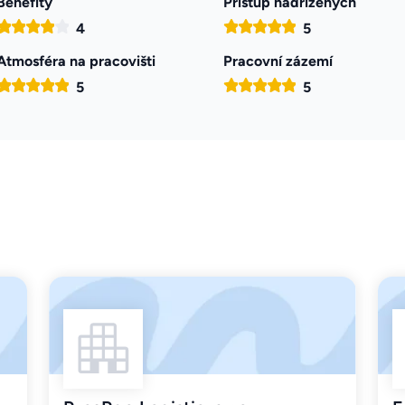
Benefity
Přístup nadřízených
4
5
Atmosféra na pracovišti
Pracovní zázemí
5
5