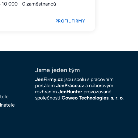
10 000 - 0 zaměstnanců
PROFIL FIRMY
Jsme jeden tým
JenFirmy.cz
jsou spolu s pracovním
portálem
JenPráce.cz
a náborovým
rozhraním
JenHunter
provozované
tele
společností
Coweo Technologies, s. r. o
.
dnatele