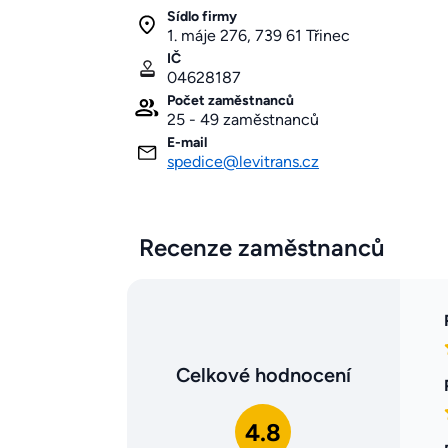
Sídlo firmy
1. máje 276, 739 61 Třinec
IČ
04628187
Počet zaměstnanců
25 - 49 zaměstnanců
E-mail
spedice@levitrans.cz
Recenze zaměstnanců
Celkové hodnocení
4.8