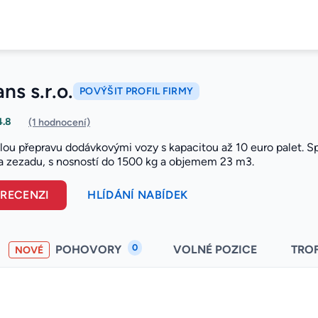
ns s.r.o.
POVÝŠIT PROFIL FIRMY
4.8
(1 hodnocení)
lou přepravu dodávkovými vozy s kapacitou až 10 euro palet. Spec
u a zezadu, s nosností do 1500 kg a objemem 23 m3.
 RECENZI
HLÍDÁNÍ NABÍDEK
0
POHOVORY
VOLNÉ POZICE
TRO
NOVÉ