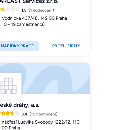
ARLAST Services s.r.o.
1.5
(1 hodnocení)
Vodnická 437/48, 149 00 Praha
10 - 19 zaměstnanců
NABÍDKY PRÁCE
PROFIL FIRMY
eské dráhy, a.s.
3.4
(10 hodnocení)
nábřeží Ludvíka Svobody 1222/12, 110
00 Praha