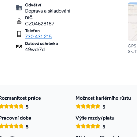
Odvětví
Doprava a skladování
DIČ
CZ04628187
Telefon
730 431 215
Datová schránka
GPS:
49wdr7d
S-JT
Rozmanitost práce
Možnost kariérního růstu
5
5
Pracovní doba
Výše mzdy/platu
5
5