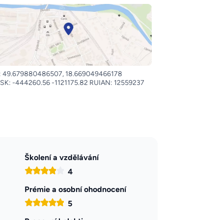
 49.679880486507, 18.669049466178
SK: -444260.56 -1121175.82 RUIAN: 12559237
Školení a vzdělávání
4
Prémie a osobní ohodnocení
5