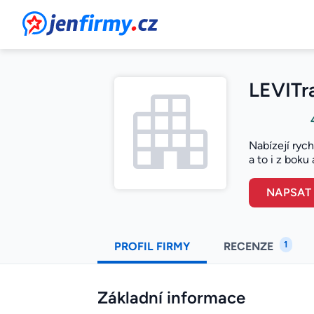
JenFirmy.cz
LEVITra
Nabízejí rych
a to i z bok
NAPSAT
1
PROFIL FIRMY
RECENZE
Základní informace