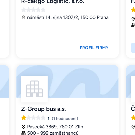
R-caRgo Logistic, s.r.o.
F
náměstí 14. října 1307/2, 150 00 Praha
PROFIL FIRMY
Z-Group bus a.s.
Č
1
(1 hodnocení)
Pasecká 3369, 760 01 Zlín
500 - 999 zaměstnanců