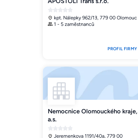
APOSTOLI Trans s.r.o.
kpt. Nálepky 962/13, 779 00 Olomouc
1 - 5 zaměstnanců
PROFIL FIRMY
Nemocnice Olomouckého kraje,
a.s.
Jeremenkova 1191/40a, 779 00