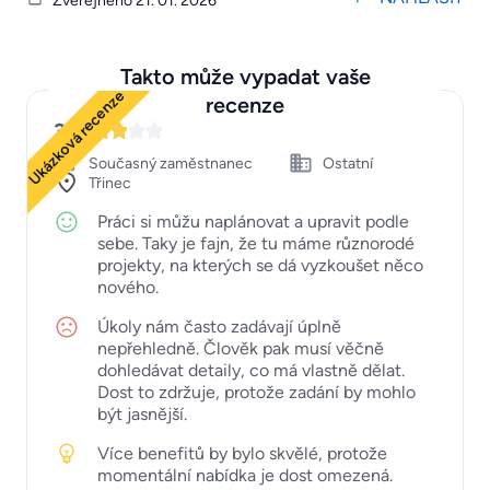
Zveřejněno 21. 01. 2026
Takto může vypadat vaše
Ukázková recenze
recenze
3
Současný zaměstnanec
Ostatní
Třinec
Práci si můžu naplánovat a upravit podle
sebe. Taky je fajn, že tu máme různorodé
projekty, na kterých se dá vyzkoušet něco
nového.
Úkoly nám často zadávají úplně
nepřehledně. Člověk pak musí věčně
dohledávat detaily, co má vlastně dělat.
Dost to zdržuje, protože zadání by mohlo
být jasnější.
Více benefitů by bylo skvělé, protože
momentální nabídka je dost omezená.