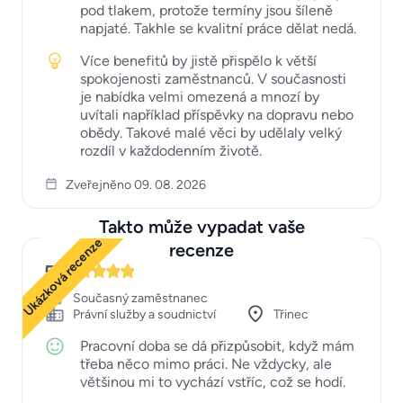
pod tlakem, protože termíny jsou šíleně
napjaté. Takhle se kvalitní práce dělat nedá.
Více benefitů by jistě přispělo k větší
spokojenosti zaměstnanců. V současnosti
je nabídka velmi omezená a mnozí by
uvítali například příspěvky na dopravu nebo
obědy. Takové malé věci by udělaly velký
rozdíl v každodenním životě.
Zveřejněno 09. 08. 2026
Takto může vypadat vaše
Ukázková recenze
recenze
5
Současný zaměstnanec
Právní služby a soudnictví
Třinec
Pracovní doba se dá přizpůsobit, když mám
třeba něco mimo práci. Ne vždycky, ale
většinou mi to vychází vstříc, což se hodí.