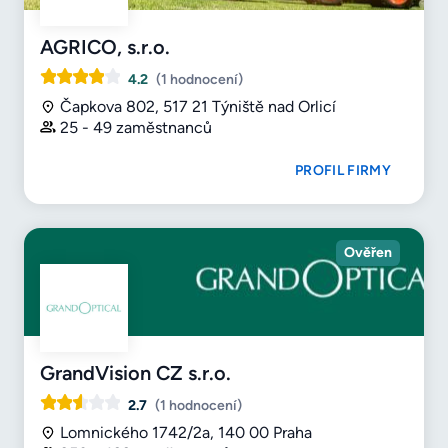
AGRICO, s.r.o.
4.2
(1 hodnocení)
Čapkova 802, 517 21 Týniště nad Orlicí
25 - 49 zaměstnanců
PROFIL FIRMY
Ověřen
GrandVision CZ s.r.o.
2.7
(1 hodnocení)
Lomnického 1742/2a, 140 00 Praha