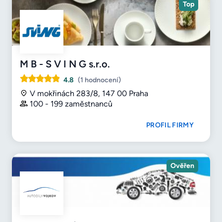
Top
M B - S V I N G s.r.o.
4.8
(1 hodnocení)
V mokřinách 283/8, 147 00 Praha
100 - 199 zaměstnanců
PROFIL FIRMY
Ověřen