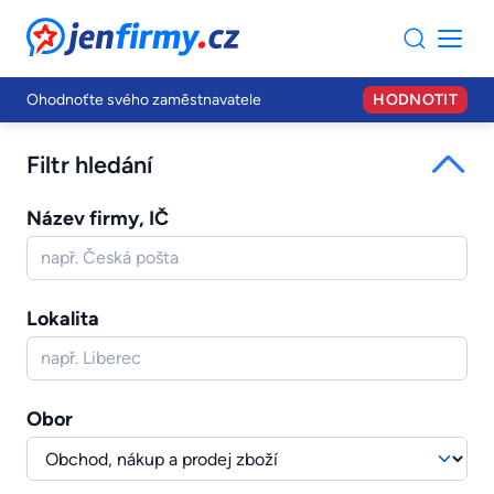
JenFirmy.cz
Ohodnoťte svého zaměstnavatele
HODNOTIT
Filtr hledání
Název firmy, IČ
Lokalita
Obor