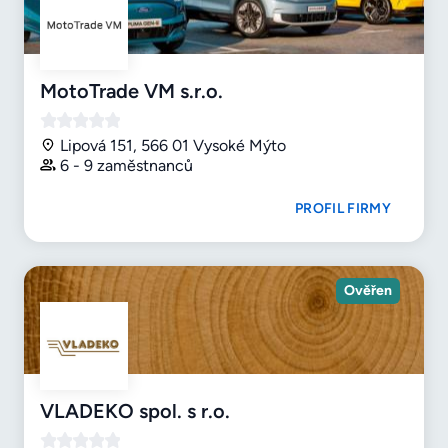
MotoTrade VM s.r.o.
Lipová 151, 566 01 Vysoké Mýto
6 - 9 zaměstnanců
PROFIL FIRMY
Ověřen
VLADEKO spol. s r.o.