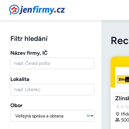
JenFirmy.cz
Rec
Filtr hledání
Název firmy, IČ
Lokalita
Zlíns
Obor
tříd
500