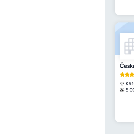
Česká
Kří
5 0