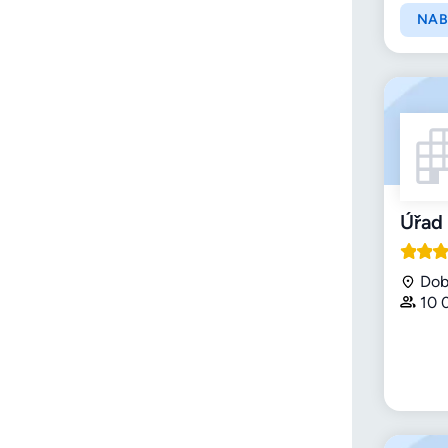
NAB
Úřad 
Dob
10 