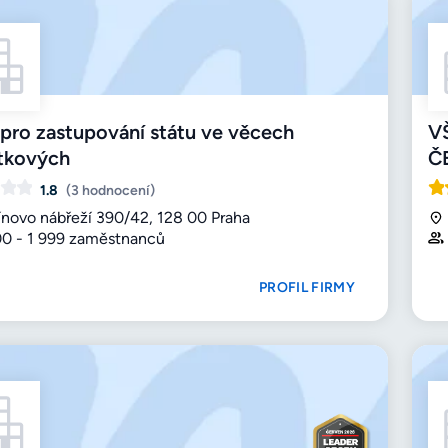
pro zastupování státu ve věcech
V
tkových
Č
1.8
(3 hodnocení)
ínovo nábřeží 390/42, 128 00 Praha
00 - 1 999 zaměstnanců
PROFIL FIRMY