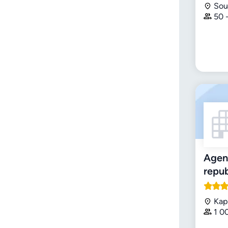
Sou
50 
Agent
repub
Kap
1 0