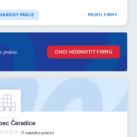
NABÍDKY PRÁCE
PROFIL FIRMY
CHCI HODNOTIT FIRMU
še jméno
bec Čeradice
(1 nabídka práce)