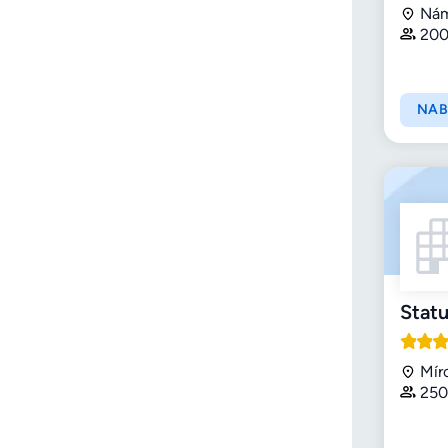
Nám
200
NAB
Statu
Mír
250