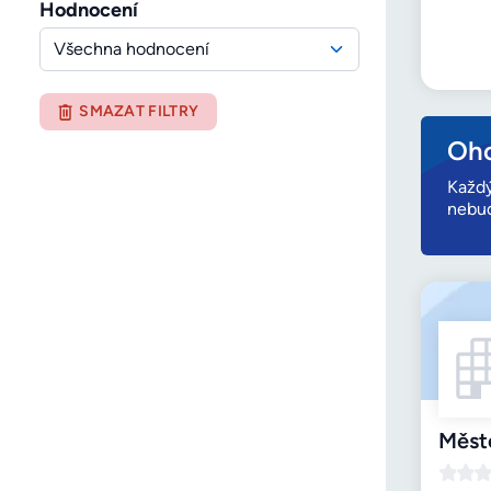
Hodnocení
Všechna hodnocení
SMAZAT FILTRY
Oho
Každý
nebud
Měst