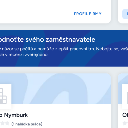
PROFIL FIRMY
dnoťte svého zaměstnavatele
 názor se počítá a pomůže zlepšit pracovní trh. Nebojte se, va
e v recenzi zveřejněno.
o Nymburk
O
(1 nabídka práce)