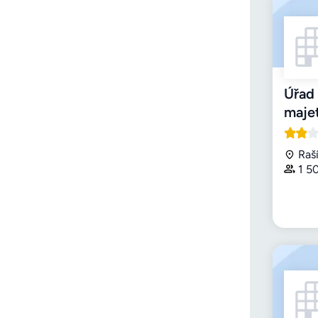
Úřad 
maje
Raš
1 5