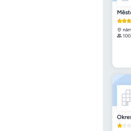
Měst
nám
100
Okre