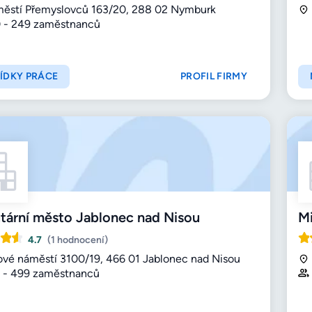
ěstí Přemyslovců 163/20, 288 02 Nymburk
 - 249 zaměstnanců
ÍDKY PRÁCE
PROFIL FIRMY
tární město Jablonec nad Nisou
Mi
4.7
(1 hodnocení)
ové náměstí 3100/19, 466 01 Jablonec nad Nisou
 - 499 zaměstnanců