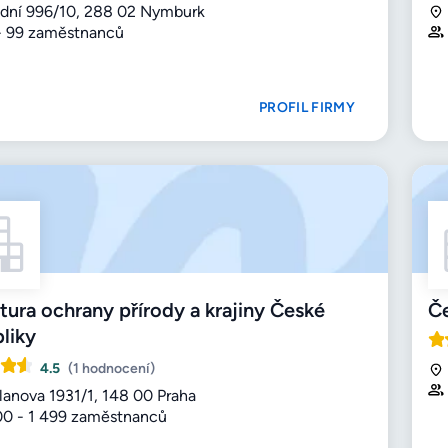
dní 996/10, 288 02 Nymburk
- 99 zaměstnanců
PROFIL FIRMY
ura ochrany přírody a krajiny České
Če
liky
4.5
(1 hodnocení)
lanova 1931/1, 148 00 Praha
00 - 1 499 zaměstnanců