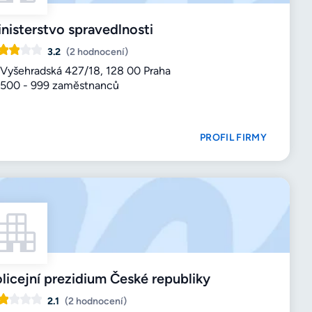
nisterstvo spravedlnosti
3.2
(2 hodnocení)
Vyšehradská 427/18, 128 00 Praha
500 - 999 zaměstnanců
PROFIL FIRMY
licejní prezidium České republiky
2.1
(2 hodnocení)