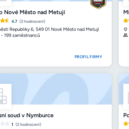
o Nové Město nad Metují
Mi
4.7
(2 hodnocení)
ěstí Republiky 6, 549 01 Nové Město nad Metují
 - 199 zaměstnanců
PROFIL FIRMY
sní soud v Nymburce
Po
1
(2 hodnocení)