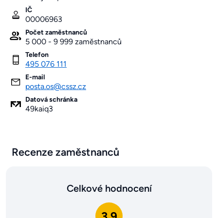
IČ
00006963
Počet zaměstnanců
5 000 - 9 999 zaměstnanců
Telefon
495 076 111
E-mail
posta.os@cssz.cz
Datová schránka
49kaiq3
Recenze zaměstnanců
Celkové hodnocení
3.9