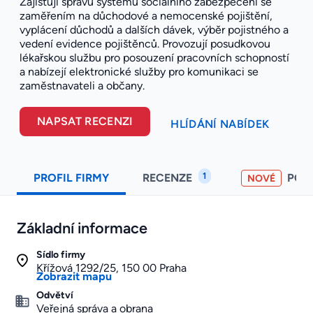
Zajišťují správu systému sociálního zabezpečení se
zaměřením na důchodové a nemocenské pojištění,
vyplácení důchodů a dalších dávek, výběr pojistného a
vedení evidence pojištěnců. Provozují posudkovou
lékařskou službu pro posouzení pracovních schopností
a nabízejí elektronické služby pro komunikaci se
zaměstnavateli a občany.
NAPSAT RECENZI
HLÍDÁNÍ NABÍDEK
1
PROFIL FIRMY
RECENZE
POH
NOVÉ
Základní informace
Sídlo firmy
Křížová 1292/25, 150 00 Praha
Zobrazit mapu
Odvětví
Veřejná správa a obrana