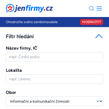
JenFirmy.cz
Ohodnoťte svého zaměstnavatele
HODNOTIT
Filtr hledání
Název firmy, IČ
Lokalita
Obor