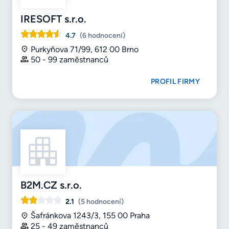
IRESOFT s.r.o.
4.7
(6 hodnocení)
Purkyňova 71/99, 612 00 Brno
50 - 99 zaměstnanců
PROFIL FIRMY
B2M.CZ s.r.o.
2.1
(5 hodnocení)
Šafránkova 1243/3, 155 00 Praha
25 - 49 zaměstnanců