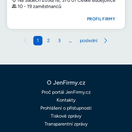
Na Sadech 2036/18, 370 01 České Budějovice
10 - 19 zaměstnanců
PROFIL FIRMY
1
2
3
...
poslední
O JenFirmy.cz
Proč portál JenFirmy.cz
Kontakty
Prohlášení o přístupnosti
Tiskové zprávy
Transparentní zprávy