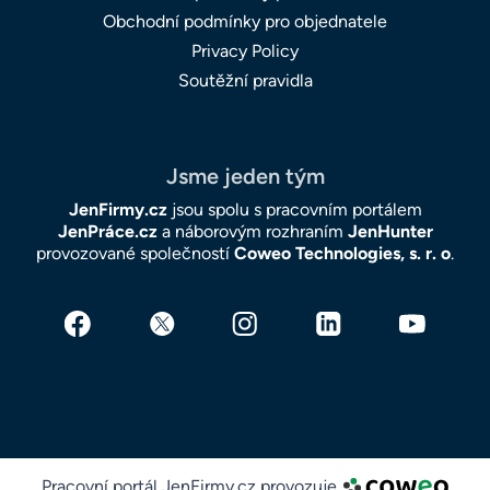
Obchodní podmínky pro objednatele
Privacy Policy
Soutěžní pravidla
Jsme jeden tým
JenFirmy.cz
jsou spolu s pracovním portálem
JenPráce.cz
a náborovým rozhraním
JenHunter
provozované společností
Coweo Technologies, s. r. o
.
Pracovní portál JenFirmy.cz provozuje