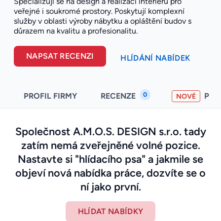
Specializují se na design a realizaci interiérů pro
veřejné i soukromé prostory. Poskytují komplexní
služby v oblasti výroby nábytku a opláštění budov s
důrazem na kvalitu a profesionalitu.
NAPSAT RECENZI
HLÍDÁNÍ NABÍDEK
0
PROFIL FIRMY
RECENZE
PO
NOVÉ
Společnost A.M.O.S. DESIGN s.r.o. tady
zatím nemá zveřejněné volné pozice.
Nastavte si "hlídacího psa" a jakmile se
objeví nová nabídka práce, dozvíte se o
ní jako první.
HLÍDAT NABÍDKY