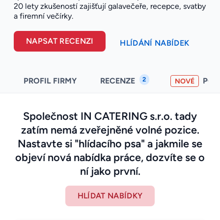
20 lety zkušeností zajišťují galavečeře, recepce, svatby
a firemní večírky.
NAPSAT RECENZI
HLÍDÁNÍ NABÍDEK
2
PROFIL FIRMY
RECENZE
PO
NOVÉ
Společnost IN CATERING s.r.o. tady
zatím nemá zveřejněné volné pozice.
Nastavte si "hlídacího psa" a jakmile se
objeví nová nabídka práce, dozvíte se o
ní jako první.
HLÍDAT NABÍDKY