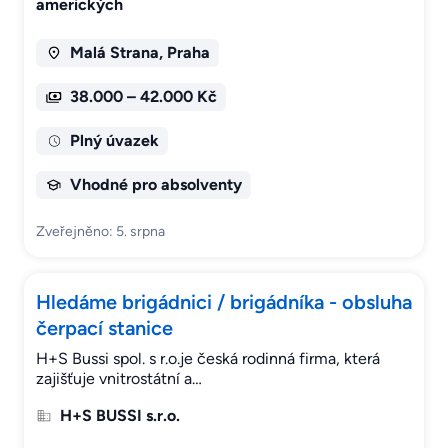
amerických
Malá Strana, Praha
38.000 – 42.000 Kč
Plný úvazek
Vhodné pro absolventy
Zveřejněno: 5. srpna
Hledáme brigádnici / brigádníka - obsluha
čerpací stanice
H+S Bussi spol. s r.o.je česká rodinná firma, která
zajišťuje vnitrostátní a…
H+S BUSSI s.r.o.