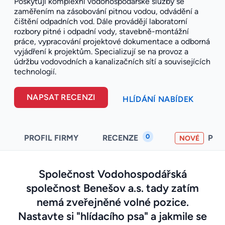
Poskytují komplexní vodohospodářské služby se
zaměřením na zásobování pitnou vodou, odvádění a
čištění odpadních vod. Dále provádějí laboratorní
rozbory pitné i odpadní vody, stavebně-montážní
práce, vypracování projektové dokumentace a odborná
vyjádření k projektům. Specializují se na provoz a
údržbu vodovodních a kanalizačních sítí a souvisejících
technologií.
NAPSAT RECENZI
HLÍDÁNÍ NABÍDEK
0
PROFIL FIRMY
RECENZE
PO
NOVÉ
Společnost Vodohospodářská
společnost Benešov a.s. tady zatím
nemá zveřejněné volné pozice.
Nastavte si "hlídacího psa" a jakmile se