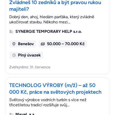
Zvládneš 10 zedníků a být pravou rukou
majiteli?
Dobrý den, ahoj, hledám parťáka, který zvládně
ukočírovat stavbu. Někoho mezi…
SYNERGIE TEMPORARY HELP s.r.o.
Benešov
50.000 – 70.000 Kč
Plný úvazek
Zveřejněno: 31. července
TECHNOLOG VÝROBY (m/ž) – až 50
000 Kč, práce na světových projektech
Světový výrobce vodních turbín s více než
třicetiletou tradicí rozšiřuje svůj…
Mavel, a.s.