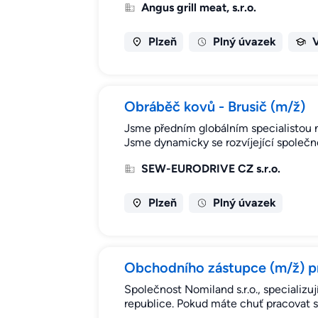
Angus grill meat, s.r.o.
Plzeň
Plný úvazek
Obráběč kovů - Brusič (m/ž)
Jsme předním globálním specialistou n
Jsme dynamicky se rozvíjející společn
SEW-EURODRIVE CZ s.r.o.
Plzeň
Plný úvazek
Obchodního zástupce (m/ž) pr
Společnost Nomiland s.r.o., specializu
republice. Pokud máte chuť pracovat s