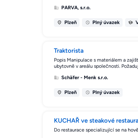
PARVA, s.r.o.
Plzeň
Plný úvazek
Traktorista
Popis Manipulace s materiálem a zajiš
ubytovně v areálu společnosti. Požad
Schäfer - Menk s.r.o.
Plzeň
Plný úvazek
KUCHAŘ ve steakové restaura
Do restaurace specializující se na hov