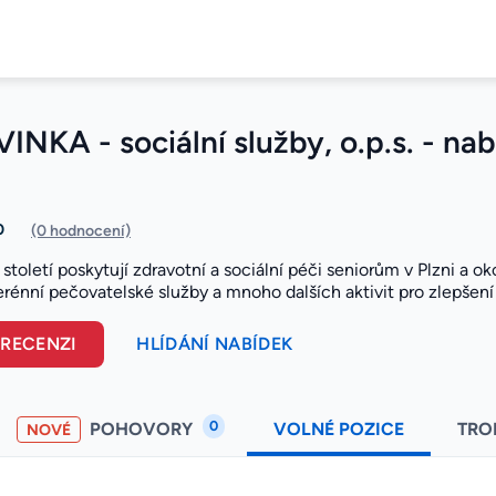
KA - sociální služby, o.p.s. - na
0
(0 hodnocení)
t století poskytují zdravotní a sociální péči seniorům v Plzni a ok
erénní pečovatelské služby a mnoho dalších aktivit pro zlepšení 
 RECENZI
HLÍDÁNÍ NABÍDEK
0
POHOVORY
VOLNÉ POZICE
TRO
NOVÉ