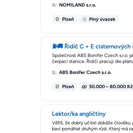
NOMILAND s.r.o.
Plzeň
Plný úvazek
⛽🚚 Řidič C + E cisternových 
Společnost ABS Bonifer Czech s.r.o. p
čerpací stanice. Řidiči pracují dle pl
ABS Bonifer Czech s.r.o.
Plzeň
50.000 – 80.000 Kč
Lektor/ka angličtiny
Věříš, že dobrý učitel dokáže člověku 
baví pomáhat druhým růst. Který má rad