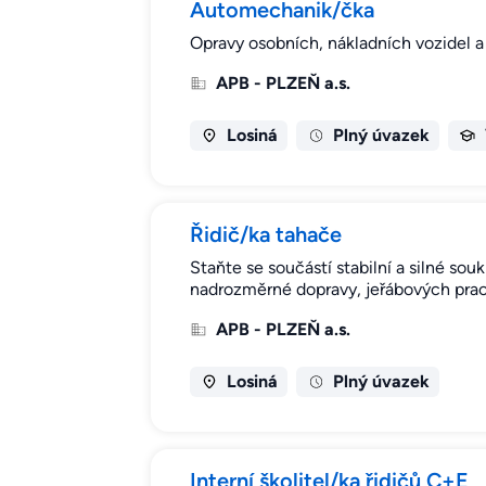
Automechanik/čka
Opravy osobních, nákladních vozidel a 
APB - PLZEŇ a.s.
Losiná
Plný úvazek
Řidič/ka tahače
Staňte se součástí stabilní a silné s
nadrozměrné dopravy, jeřábových prací
APB - PLZEŇ a.s.
Losiná
Plný úvazek
Interní školitel/ka řidičů C+E