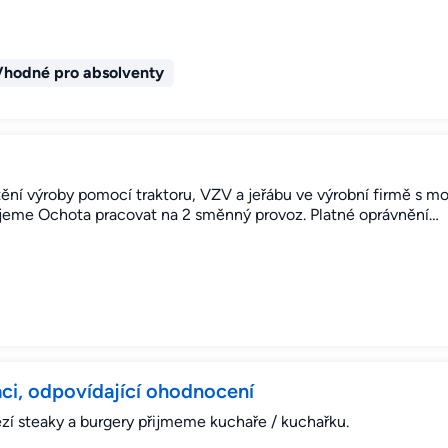
Vhodné pro absolventy
tění výroby pomocí traktoru, VZV a jeřábu ve výrobní firmě s m
ujeme Ochota pracovat na 2 směnný provoz. Platné oprávnění…
ci, odpovídající ohodnocení
ězí steaky a burgery přijmeme kuchaře / kuchařku.