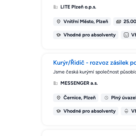
LITE Plzeň o.p.s.
Vnitřní Město, Plzeň
25.00
Vhodné pro absolventy
V
Kurýr/Řidič - rozvoz zásilek p
Jsme česká kurýrní společnost působíc
MESSENGER a.s.
Černice, Plzeň
Plný úvaze
Vhodné pro absolventy
Vh