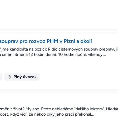
souprav pro rozvoz PHM v Plzni a okolí
řijme kandidáta na pozici: Řidič cisternových souprav přeprav
ánu směn: Směna 12 hodin denní, 10 hodin noční, víkendy.…
Plný úvazek
změnit život? My ano. Proto nehledáme "dalšího lektora". Hledám
ost, když vidí, že někdo díky jeho práci překonal…