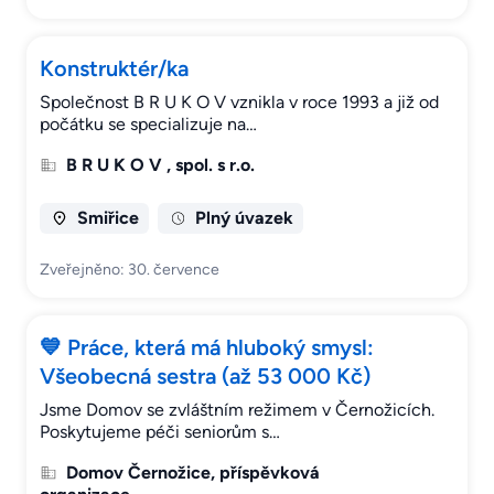
Konstruktér/ka
Společnost B R U K O V vznikla v roce 1993 a již od
počátku se specializuje na…
B R U K O V , spol. s r.o.
Smiřice
Plný úvazek
Zveřejněno: 30. července
💙 Práce, která má hluboký smysl:
Všeobecná sestra (až 53 000 Kč)
Jsme Domov se zvláštním režimem v Černožicích.
Poskytujeme péči seniorům s…
Domov Černožice, příspěvková