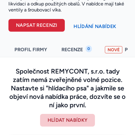
likvidaci a odkup použitých obalů. V nabídce mají také
ventily a šroubovací víka.
NAPSAT RECENZI
HLÍDÁNÍ NABÍDEK
0
PROFIL FIRMY
RECENZE
PO
NOVÉ
Společnost REMYCONT, s.r.o. tady
zatím nemá zveřejněné volné pozice.
Nastavte si "hlídacího psa" a jakmile se
objeví nová nabídka práce, dozvíte se o
ní jako první.
HLÍDAT NABÍDKY