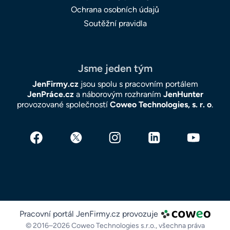
Ochrana osobních údajů
Soutěžní pravidla
Jsme jeden tým
JenFirmy.cz
jsou spolu s pracovním portálem
JenPráce.cz
a náborovým rozhraním
JenHunter
provozované společností
Coweo Technologies, s. r. o
.
Pracovní portál JenFirmy.cz provozuje
© 2016–2026 Coweo Technologies s.r.o.,
všechna práva