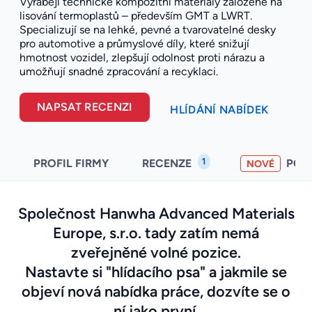
Vyrábějí technické kompozitní materiály založené na
lisování termoplastů – především GMT a LWRT.
Specializují se na lehké, pevné a tvarovatelné desky
pro automotive a průmyslové díly, které snižují
hmotnost vozidel, zlepšují odolnost proti nárazu a
umožňují snadné zpracování a recyklaci.
NAPSAT RECENZI
HLÍDÁNÍ NABÍDEK
1
PROFIL FIRMY
RECENZE
POH
NOVÉ
Společnost Hanwha Advanced Materials
Europe, s.r.o. tady zatím nemá
zveřejněné volné pozice.
Nastavte si "hlídacího psa" a jakmile se
objeví nová nabídka práce, dozvíte se o
ní jako první.