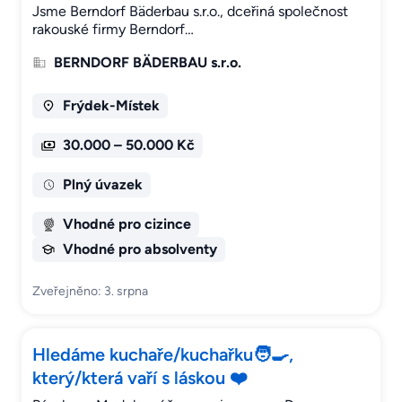
Jsme Berndorf Bäderbau s.r.o., dceřiná společnost
rakouské firmy Berndorf…
BERNDORF BÄDERBAU s.r.o.
Frýdek-Místek
30.000 – 50.000 Kč
Plný úvazek
Vhodné pro cizince
Vhodné pro absolventy
Zveřejněno: 3. srpna
Hledáme kuchaře/kuchařku🧑‍🍳,
který/která vaří s láskou ❤️