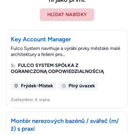
HLÍDAT NABÍDKY
Key Account Manager
Fulco System navrhuje a vyrábí prvky městské malé
architektury a řešení pro…
FULCO SYSTEM SPÓŁKA Z
OGRANICZONĄ ODPOWIEDZIALNOŚCIĄ
Frýdek-Místek
Plný úvazek
Zveřejněno: 4. srpna
Montér nerezových bazénů / svářeč (m/
ž) s praxí