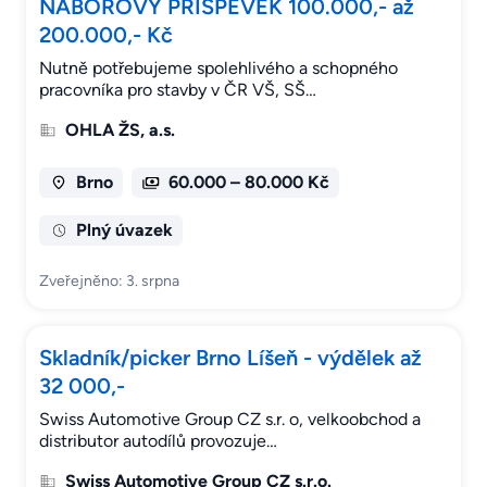
NÁBOROVÝ PŘÍSPĚVEK 100.000,- až
200.000,- Kč
Nutně potřebujeme spolehlivého a schopného
pracovníka pro stavby v ČR VŠ, SŠ…
OHLA ŽS, a.s.
Brno
60.000 – 80.000 Kč
Plný úvazek
Zveřejněno: 3. srpna
Skladník/picker Brno Líšeň - výdělek až
32 000,-
Swiss Automotive Group CZ s.r. o, velkoobchod a
distributor autodílů provozuje…
Swiss Automotive Group CZ s.r.o.