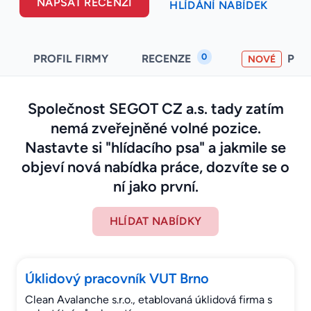
NAPSAT RECENZI
HLÍDÁNÍ NABÍDEK
0
PROFIL FIRMY
RECENZE
PO
NOVÉ
Společnost SEGOT CZ a.s. tady zatím
nemá zveřejněné volné pozice.
Nastavte si "hlídacího psa" a jakmile se
objeví nová nabídka práce, dozvíte se o
ní jako první.
HLÍDAT NABÍDKY
Úklidový pracovník VUT Brno
Clean Avalanche s.r.o., etablovaná úklidová firma s